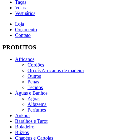
Taças
Velas
Vestuários
Loja
Orçamento
Contato
PRODUTOS
Africanos
Cordões
Orixás Africanos de madeira
Outros
Penas
Tecidos
Águas e Banhos
Águas
Alfazema
Perfumes
Ankará
Baralhos e Tarot
Boiadeiro
Búzios
Chapéus e Cartolas