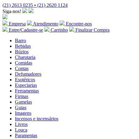
(21) 2613 0235 • (21) 2620 1124
Siga-nos!
Empresa
Atendimento
Encontre-nos
Entre/Cadastre-se
Carrinho
Finalizar Compra
Barro
Bebidas
Búzios
Charutaria
Comidas
Contas
Defumadores
Esotéricos
Especiarias
Ferramentas
Firmas
Gamelas
Guias
Imagens
Incensos e incensários
Livros
Louça
Paramentas