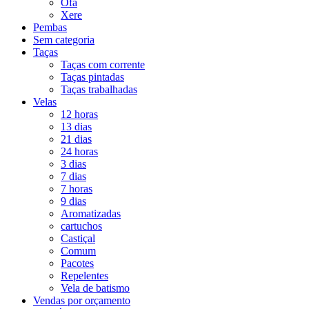
Ofá
Xere
Pembas
Sem categoria
Taças
Taças com corrente
Taças pintadas
Taças trabalhadas
Velas
12 horas
13 dias
21 dias
24 horas
3 dias
7 dias
7 horas
9 dias
Aromatizadas
cartuchos
Castiçal
Comum
Pacotes
Repelentes
Vela de batismo
Vendas por orçamento