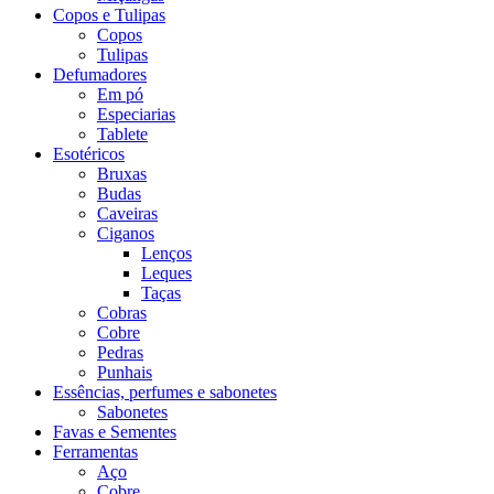
Copos e Tulipas
Copos
Tulipas
Defumadores
Em pó
Especiarias
Tablete
Esotéricos
Bruxas
Budas
Caveiras
Ciganos
Lenços
Leques
Taças
Cobras
Cobre
Pedras
Punhais
Essências, perfumes e sabonetes
Sabonetes
Favas e Sementes
Ferramentas
Aço
Cobre