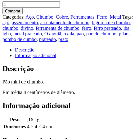
Pão
de
Comprar
chumbo
Categorias:
Aço
,
Chumbo
,
Cobre
,
Ferramentas
,
Ferro
,
Metal
Tags:
quantidade
aço
,
assentamento
,
assentamento de chumbo
,
bigorna de chumbo
,
chumbo
,
divino
,
ferramenta de chumbo
,
ferro
,
ferro prateado
,
iba
,
igba
,
metal prateado
,
Oxaguiã
,
oxalá
,
pao
,
pao de chumbo
,
pilao
,
pombo de cumbo
,
prateado
,
prato
Descrição
Informação adicional
Descrição
Pão mini de chumbo.
Em média 4 centímetros de diâmetro.
Informação adicional
Peso
,16 kg
Dimensões
4 × 4 × 4 cm