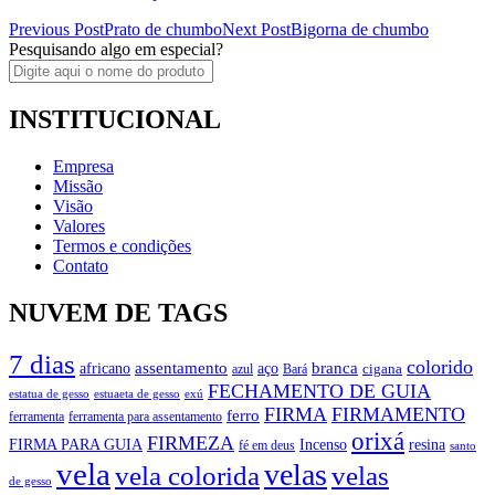
Post
Previous Post
Prato de chumbo
Next Post
Bigorna de chumbo
Pesquisando algo em especial?
navigation
INSTITUCIONAL
Empresa
Missão
Visão
Valores
Termos e condições
Contato
NUVEM DE TAGS
7 dias
colorido
branca
assentamento
aço
africano
azul
cigana
Bará
FECHAMENTO DE GUIA
estatua de gesso
exú
estuaeta de gesso
FIRMA
FIRMAMENTO
ferro
ferramenta
ferramenta para assentamento
orixá
FIRMEZA
FIRMA PARA GUIA
Incenso
resina
fé em deus
santo
vela
velas
vela colorida
velas
de gesso