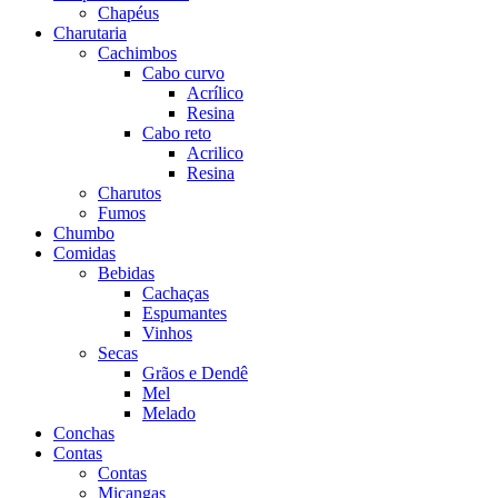
Chapéus
Charutaria
Cachimbos
Cabo curvo
Acrílico
Resina
Cabo reto
Acrilico
Resina
Charutos
Fumos
Chumbo
Comidas
Bebidas
Cachaças
Espumantes
Vinhos
Secas
Grãos e Dendê
Mel
Melado
Conchas
Contas
Contas
Miçangas