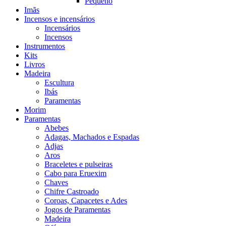
Pequeno
Imãs
Incensos e incensários
Incensários
Incensos
Instrumentos
Kits
Livros
Madeira
Escultura
Ibás
Paramentas
Morim
Paramentas
Abebes
Adagas, Machados e Espadas
Adjas
Aros
Braceletes e pulseiras
Cabo para Eruexim
Chaves
Chifre Castroado
Coroas, Capacetes e Ades
Jogos de Paramentas
Madeira