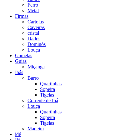
Ferro
Metal
Firmas
Cartolas
Caveiras
cristal
Dados
Dominós
Louça
Gamelas
Guias
Miçanga
Ibás
Barro
Quartinhas
Sopeira
Tigelas
Corrente de Ibá
Louça
Quartinhas
Sopeira
Tigelas
Madeira
idé
Ifá