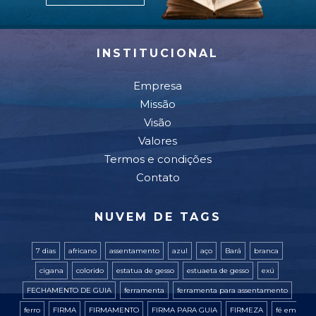
INSTITUCIONAL
Empresa
Missão
Visão
Valores
Termos e condições
Contato
NUVEM DE TAGS
7 dias
africano
assentamento
azul
aço
Bará
branca
cigana
colorido
estatua de gesso
estuaeta de gesso
exú
FECHAMENTO DE GUIA
ferramenta
ferramenta para assentamento
ferro
FIRMA
FIRMAMENTO
FIRMA PARA GUIA
FIRMEZA
fé em