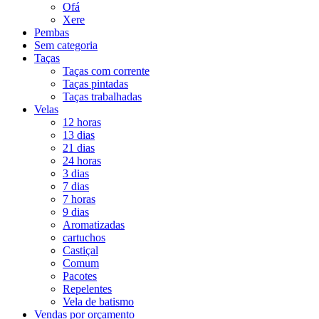
Ofá
Xere
Pembas
Sem categoria
Taças
Taças com corrente
Taças pintadas
Taças trabalhadas
Velas
12 horas
13 dias
21 dias
24 horas
3 dias
7 dias
7 horas
9 dias
Aromatizadas
cartuchos
Castiçal
Comum
Pacotes
Repelentes
Vela de batismo
Vendas por orçamento