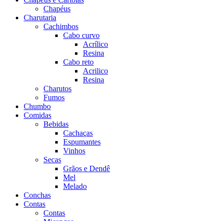
Chapéus
Charutaria
Cachimbos
Cabo curvo
Acrílico
Resina
Cabo reto
Acrilico
Resina
Charutos
Fumos
Chumbo
Comidas
Bebidas
Cachaças
Espumantes
Vinhos
Secas
Grãos e Dendê
Mel
Melado
Conchas
Contas
Contas