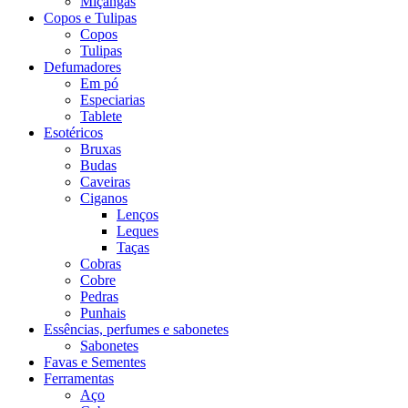
Miçangas
Copos e Tulipas
Copos
Tulipas
Defumadores
Em pó
Especiarias
Tablete
Esotéricos
Bruxas
Budas
Caveiras
Ciganos
Lenços
Leques
Taças
Cobras
Cobre
Pedras
Punhais
Essências, perfumes e sabonetes
Sabonetes
Favas e Sementes
Ferramentas
Aço