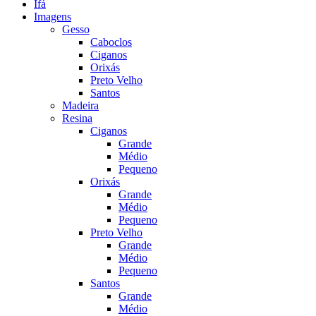
Ifá
Imagens
Gesso
Caboclos
Ciganos
Orixás
Preto Velho
Santos
Madeira
Resina
Ciganos
Grande
Médio
Pequeno
Orixás
Grande
Médio
Pequeno
Preto Velho
Grande
Médio
Pequeno
Santos
Grande
Médio