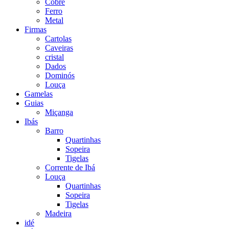
Cobre
Ferro
Metal
Firmas
Cartolas
Caveiras
cristal
Dados
Dominós
Louça
Gamelas
Guias
Miçanga
Ibás
Barro
Quartinhas
Sopeira
Tigelas
Corrente de Ibá
Louça
Quartinhas
Sopeira
Tigelas
Madeira
idé