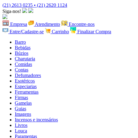
(21) 2613 0235 • (21) 2620 1124
Siga-nos!
Empresa
Atendimento
Encontre-nos
Entre/Cadastre-se
Carrinho
Finalizar Compra
Barro
Bebidas
Búzios
Charutaria
Comidas
Contas
Defumadores
Esotéricos
Especiarias
Ferramentas
Firmas
Gamelas
Guias
Imagens
Incensos e incensários
Livros
Louça
Paramentas