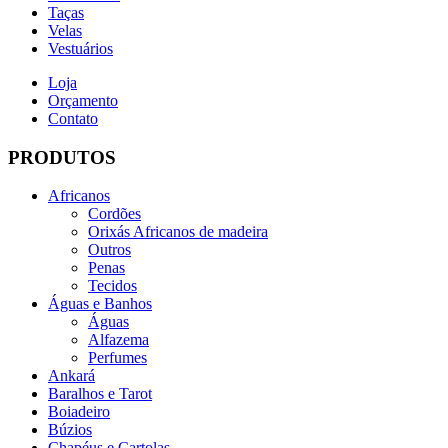
Taças
Velas
Vestuários
Loja
Orçamento
Contato
PRODUTOS
Africanos
Cordões
Orixás Africanos de madeira
Outros
Penas
Tecidos
Águas e Banhos
Águas
Alfazema
Perfumes
Ankará
Baralhos e Tarot
Boiadeiro
Búzios
Chapéus e Cartolas