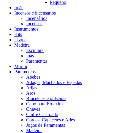
Pequeno
Imãs
Incensos e incensários
Incensários
Incensos
Instrumentos
Kits
Livros
Madeira
Escultura
Ibás
Paramentas
Morim
Paramentas
Abebes
Adagas, Machados e Espadas
Adjas
Aros
Braceletes e pulseiras
Cabo para Eruexim
Chaves
Chifre Castroado
Coroas, Capacetes e Ades
Jogos de Paramentas
Madeira