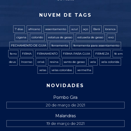
NUVEM DE TAGS
7 dias
africano
assentamento
azul
aço
Bará
branca
cigana
colorido
estatua de gesso
estuaeta de gesso
exú
FECHAMENTO DE GUIA
ferramenta
ferramenta para assentamento
ferro
FIRMA
FIRMAMENTO
FIRMA PARA GUIA
FIRMEZA
fé em
deus
Incenso
orixá
resina
santo de gesso
vela
vela colorida
velas
velas coloridas
vermelha
NOVIDADES
Pombo Gira
20 de março de 2021
Malandras
19 de março de 2021