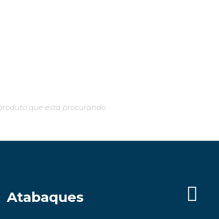
Atabaques
Im