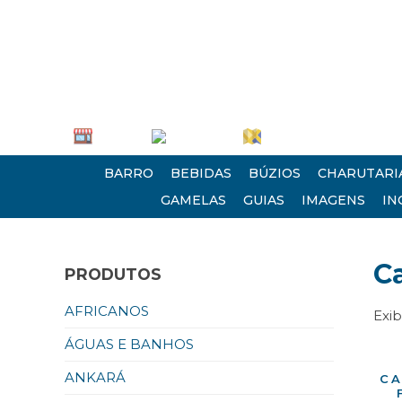
(21) 2613 0235 • (21) 2620 1124
Empresa
Atendimento
Encontre-nos
BARRO
BEBIDAS
BÚZIOS
CHARUTARI
GAMELAS
GUIAS
IMAGENS
IN
C
PRODUTOS
AFRICANOS
Exib
ÁGUAS E BANHOS
ANKARÁ
CA