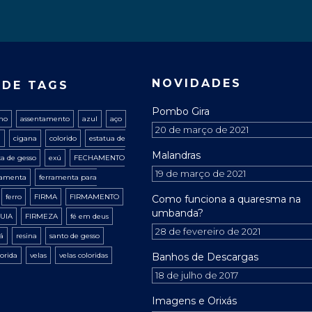
NOVIDADES
 DE TAGS
Pombo Gira
ano
assentamento
azul
aço
20 de março de 2021
a
cigana
colorido
estatua de
Malandras
ta de gesso
exú
FECHAMENTO
19 de março de 2021
ramenta
ferramenta para
ferro
FIRMA
FIRMAMENTO
Como funciona a quaresma na
umbanda?
UIA
FIRMEZA
fé em deus
28 de fevereiro de 2021
xá
resina
santo de gesso
lorida
velas
velas coloridas
Banhos de Descargas
18 de julho de 2017
Imagens e Orixás