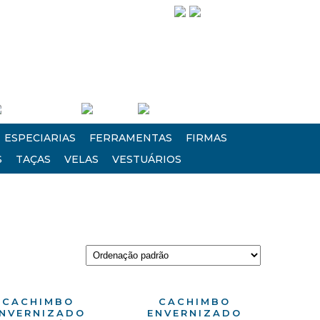
Siga-nos!
Entre/Cadastre-se
Carrinho
Finalizar Compra
ESPECIARIAS
FERRAMENTAS
FIRMAS
S
TAÇAS
VELAS
VESTUÁRIOS
CACHIMBO
CACHIMBO
NVERNIZADO
ENVERNIZADO