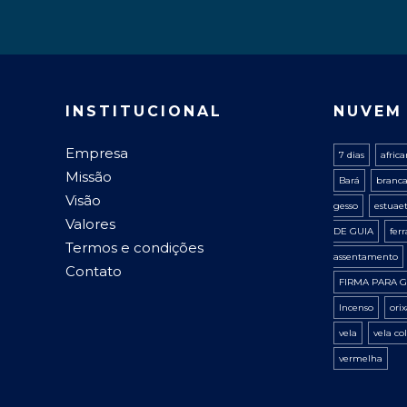
INSTITUCIONAL
NUVEM
Empresa
7 dias
afric
Missão
Bará
branc
Visão
gesso
estuae
Valores
DE GUIA
fer
Termos e condições
assentamento
Contato
FIRMA PARA G
Incenso
ori
vela
vela co
vermelha