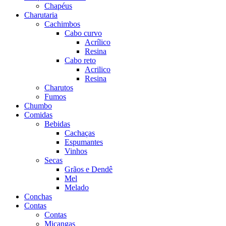
Chapéus
Charutaria
Cachimbos
Cabo curvo
Acrílico
Resina
Cabo reto
Acrilico
Resina
Charutos
Fumos
Chumbo
Comidas
Bebidas
Cachaças
Espumantes
Vinhos
Secas
Grãos e Dendê
Mel
Melado
Conchas
Contas
Contas
Miçangas