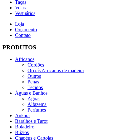
Taças
Velas
Vestuários
Loja
Orçamento
Contato
PRODUTOS
Africanos
Cordões
Orixás Africanos de madeira
Outros
Penas
Tecidos
Águas e Banhos
Águas
Alfazema
Perfumes
Ankará
Baralhos e Tarot
Boiadeiro
Búzios
Chapéus e Cartolas