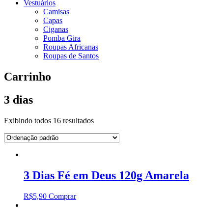
Vestuários
Camisas
Capas
Ciganas
Pomba Gira
Roupas Africanas
Roupas de Santos
Carrinho
3 dias
Exibindo todos 16 resultados
3 Dias Fé em Deus 120g Amarela
R$
5,90
Comprar