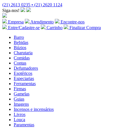
(21) 2613 0235 • (21) 2620 1124
Siga-nos!
Empresa
Atendimento
Encontre-nos
Entre/Cadastre-se
Carrinho
Finalizar Compra
Barro
Bebidas
Búzios
Charutaria
Comidas
Contas
Defumadores
Esotéricos
Especiarias
Ferramentas
Firmas
Gamelas
Guias
Imagens
Incensos e incensários
Livros
Louça
Paramentas