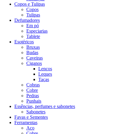
Copos e Tulipas
Copos
Tulipas
Defumadores
Em pó
Especiarias
Tablete
Esotéricos
Bruxas
Budas
Caveiras
Ciganos
Lenços
Leques
Taças
Cobras
Cobre
Pedras
Punhais
Essências, perfumes e sabonetes
Sabonetes
Favas e Sementes
Ferramentas
Aço
Cobre