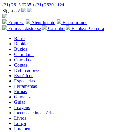
(21) 2613 0235 • (21) 2620 1124
Siga-nos!
Empresa
Atendimento
Encontre-nos
Entre/Cadastre-se
Carrinho
Finalizar Compra
Barro
Bebidas
Búzios
Charutaria
Comidas
Contas
Defumadores
Esotéricos
Especiarias
Ferramentas
Firmas
Gamelas
Guias
Imagens
Incensos e incensários
Livros
Louça
Paramentas