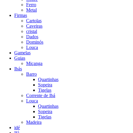
Ferro
Metal
Firmas
Cartolas
Caveiras
cristal
Dados
Dominós
Louça
Gamelas
Guias
Miçanga
Ibás
Barro
Quartinhas
Sopeira
Tigelas
Corrente de Ibá
Louça
Quartinhas
Sopeira
Tigelas
Madeira
idé
Ifá