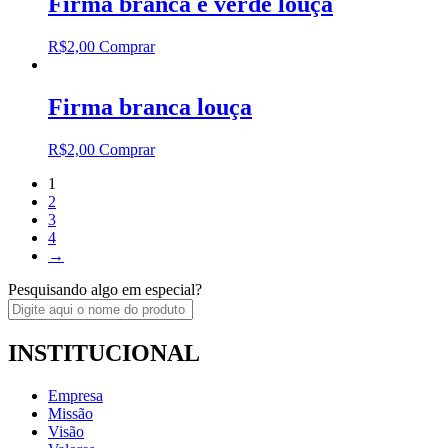
Firma branca e verde louça
R$
2,00
Comprar
Firma branca louça
R$
2,00
Comprar
1
2
3
4
→
Pesquisando algo em especial?
INSTITUCIONAL
Empresa
Missão
Visão