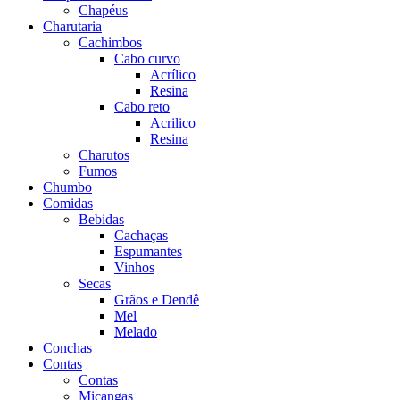
Chapéus
Charutaria
Cachimbos
Cabo curvo
Acrílico
Resina
Cabo reto
Acrilico
Resina
Charutos
Fumos
Chumbo
Comidas
Bebidas
Cachaças
Espumantes
Vinhos
Secas
Grãos e Dendê
Mel
Melado
Conchas
Contas
Contas
Miçangas