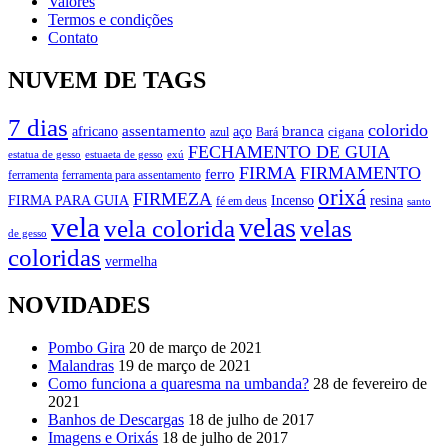
Valores
Termos e condições
Contato
NUVEM DE TAGS
7 dias
colorido
branca
assentamento
aço
africano
azul
cigana
Bará
FECHAMENTO DE GUIA
estatua de gesso
exú
estuaeta de gesso
FIRMA
FIRMAMENTO
ferro
ferramenta
ferramenta para assentamento
orixá
FIRMEZA
FIRMA PARA GUIA
Incenso
resina
fé em deus
santo
vela
velas
vela colorida
velas
de gesso
coloridas
vermelha
NOVIDADES
Pombo Gira
20 de março de 2021
Malandras
19 de março de 2021
Como funciona a quaresma na umbanda?
28 de fevereiro de
2021
Banhos de Descargas
18 de julho de 2017
Imagens e Orixás
18 de julho de 2017