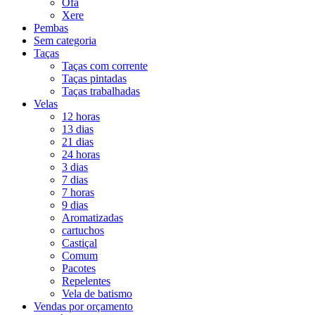
Ofá
Xere
Pembas
Sem categoria
Taças
Taças com corrente
Taças pintadas
Taças trabalhadas
Velas
12 horas
13 dias
21 dias
24 horas
3 dias
7 dias
7 horas
9 dias
Aromatizadas
cartuchos
Castiçal
Comum
Pacotes
Repelentes
Vela de batismo
Vendas por orçamento