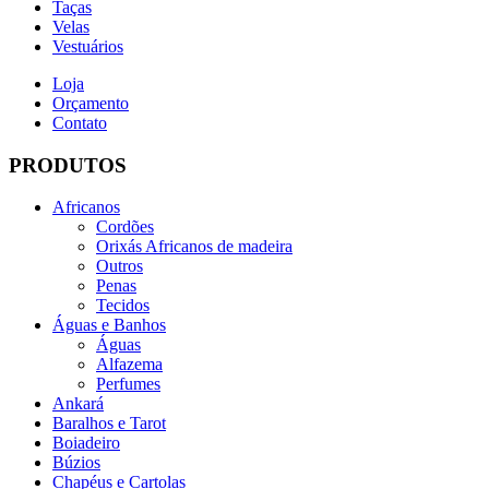
Taças
Velas
Vestuários
Loja
Orçamento
Contato
PRODUTOS
Africanos
Cordões
Orixás Africanos de madeira
Outros
Penas
Tecidos
Águas e Banhos
Águas
Alfazema
Perfumes
Ankará
Baralhos e Tarot
Boiadeiro
Búzios
Chapéus e Cartolas