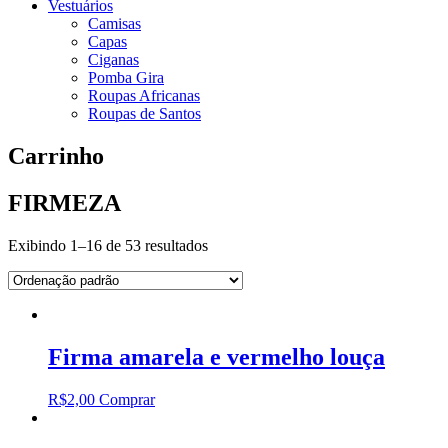
Vestuários
Camisas
Capas
Ciganas
Pomba Gira
Roupas Africanas
Roupas de Santos
Carrinho
FIRMEZA
Exibindo 1–16 de 53 resultados
Firma amarela e vermelho louça
R$
2,00
Comprar