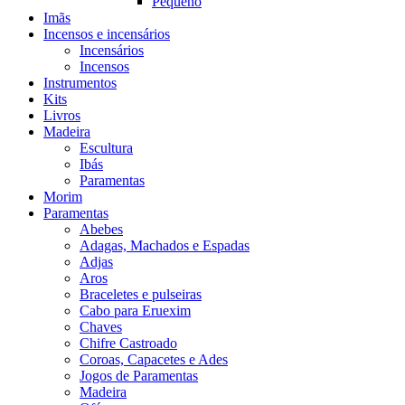
Pequeno
Imãs
Incensos e incensários
Incensários
Incensos
Instrumentos
Kits
Livros
Madeira
Escultura
Ibás
Paramentas
Morim
Paramentas
Abebes
Adagas, Machados e Espadas
Adjas
Aros
Braceletes e pulseiras
Cabo para Eruexim
Chaves
Chifre Castroado
Coroas, Capacetes e Ades
Jogos de Paramentas
Madeira