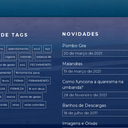
NOVIDADES
 DE TAGS
Pombo Gira
ano
assentamento
azul
aço
20 de março de 2021
a
cigana
colorido
estatua de
Malandras
ta de gesso
exú
FECHAMENTO
19 de março de 2021
ramenta
ferramenta para
ferro
FIRMA
FIRMAMENTO
Como funciona a quaresma na
umbanda?
UIA
FIRMEZA
fé em deus
28 de fevereiro de 2021
xá
resina
santo de gesso
lorida
velas
velas coloridas
Banhos de Descargas
18 de julho de 2017
Imagens e Orixás