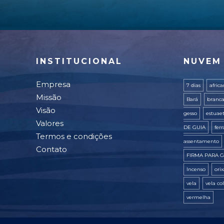
INSTITUCIONAL
NUVEM
Empresa
7 dias
afric
Missão
Bará
branc
Visão
gesso
estuae
Valores
DE GUIA
fer
Termos e condições
assentamento
Contato
FIRMA PARA G
Incenso
ori
vela
vela co
vermelha