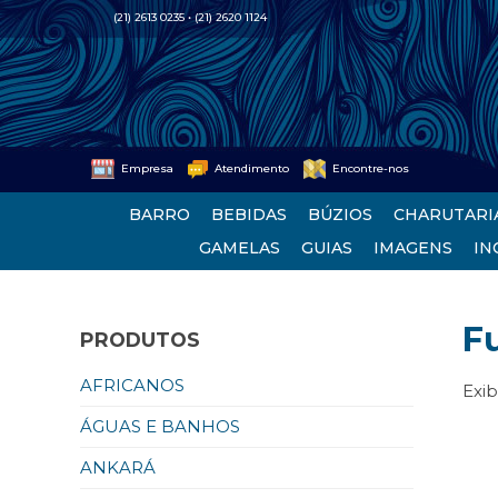
(21) 2613 0235 • (21) 2620 1124
Empresa
Atendimento
Encontre-nos
BARRO
BEBIDAS
BÚZIOS
CHARUTARI
GAMELAS
GUIAS
IMAGENS
IN
F
PRODUTOS
AFRICANOS
Exib
ÁGUAS E BANHOS
ANKARÁ