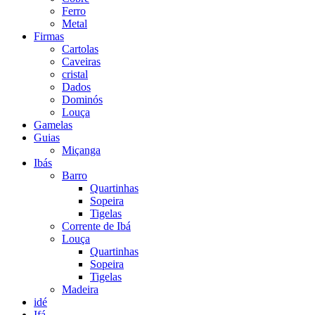
Ferro
Metal
Firmas
Cartolas
Caveiras
cristal
Dados
Dominós
Louça
Gamelas
Guias
Miçanga
Ibás
Barro
Quartinhas
Sopeira
Tigelas
Corrente de Ibá
Louça
Quartinhas
Sopeira
Tigelas
Madeira
idé
Ifá