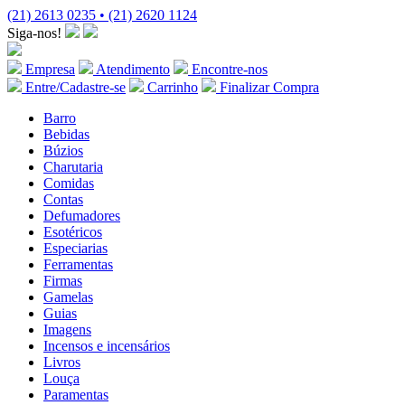
(21) 2613 0235 • (21) 2620 1124
Siga-nos!
Empresa
Atendimento
Encontre-nos
Entre/Cadastre-se
Carrinho
Finalizar Compra
Barro
Bebidas
Búzios
Charutaria
Comidas
Contas
Defumadores
Esotéricos
Especiarias
Ferramentas
Firmas
Gamelas
Guias
Imagens
Incensos e incensários
Livros
Louça
Paramentas