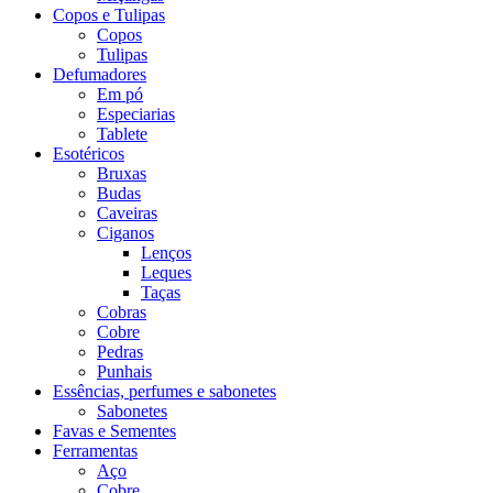
Copos e Tulipas
Copos
Tulipas
Defumadores
Em pó
Especiarias
Tablete
Esotéricos
Bruxas
Budas
Caveiras
Ciganos
Lenços
Leques
Taças
Cobras
Cobre
Pedras
Punhais
Essências, perfumes e sabonetes
Sabonetes
Favas e Sementes
Ferramentas
Aço
Cobre