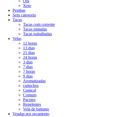
Ofá
Xere
Pembas
Sem categoria
Taças
Taças com corrente
Taças pintadas
Taças trabalhadas
Velas
12 horas
13 dias
21 dias
24 horas
3 dias
7 dias
7 horas
9 dias
Aromatizadas
cartuchos
Castiçal
Comum
Pacotes
Repelentes
Vela de batismo
Vendas por orçamento