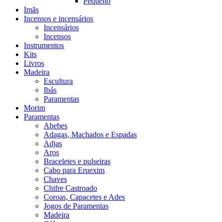
Pequeno
Imãs
Incensos e incensários
Incensários
Incensos
Instrumentos
Kits
Livros
Madeira
Escultura
Ibás
Paramentas
Morim
Paramentas
Abebes
Adagas, Machados e Espadas
Adjas
Aros
Braceletes e pulseiras
Cabo para Eruexim
Chaves
Chifre Castroado
Coroas, Capacetes e Ades
Jogos de Paramentas
Madeira