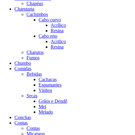
Chapéus
Charutaria
Cachimbos
Cabo curvo
Acrílico
Resina
Cabo reto
Acrilico
Resina
Charutos
Fumos
Chumbo
Comidas
Bebidas
Cachaças
Espumantes
Vinhos
Secas
Grãos e Dendê
Mel
Melado
Conchas
Contas
Contas
Miçangas