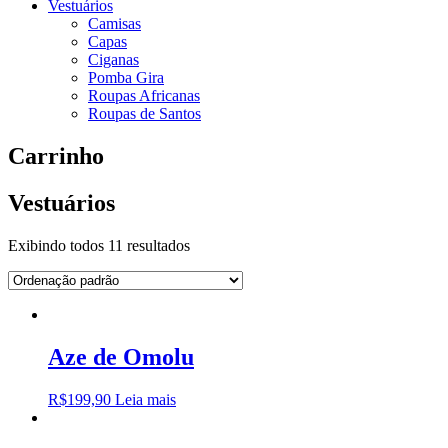
Vestuários
Camisas
Capas
Ciganas
Pomba Gira
Roupas Africanas
Roupas de Santos
Carrinho
Vestuários
Exibindo todos 11 resultados
Aze de Omolu
R$
199,90
Leia mais