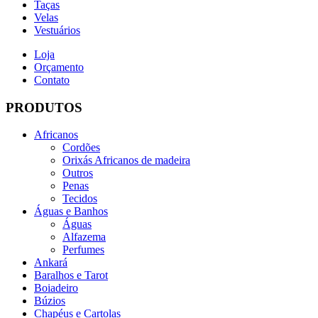
Taças
Velas
Vestuários
Loja
Orçamento
Contato
PRODUTOS
Africanos
Cordões
Orixás Africanos de madeira
Outros
Penas
Tecidos
Águas e Banhos
Águas
Alfazema
Perfumes
Ankará
Baralhos e Tarot
Boiadeiro
Búzios
Chapéus e Cartolas