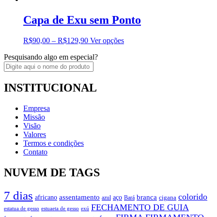
Capa de Exu sem Ponto
R$
90,00
–
R$
129,90
Ver opções
Pesquisando algo em especial?
INSTITUCIONAL
Empresa
Missão
Visão
Valores
Termos e condições
Contato
NUVEM DE TAGS
7 dias
colorido
branca
assentamento
aço
africano
azul
cigana
Bará
FECHAMENTO DE GUIA
estatua de gesso
exú
estuaeta de gesso