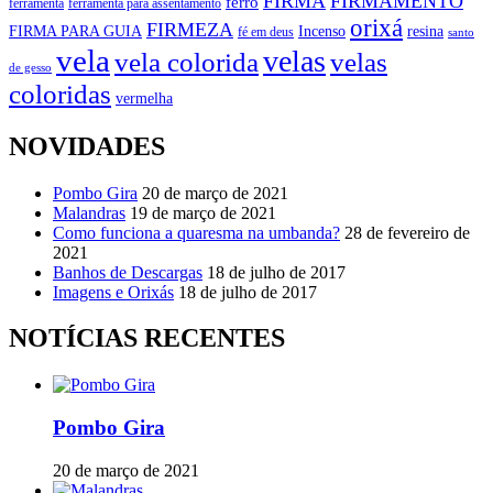
FIRMA
FIRMAMENTO
ferro
ferramenta
ferramenta para assentamento
orixá
FIRMEZA
FIRMA PARA GUIA
Incenso
resina
fé em deus
santo
vela
velas
vela colorida
velas
de gesso
coloridas
vermelha
NOVIDADES
Pombo Gira
20 de março de 2021
Malandras
19 de março de 2021
Como funciona a quaresma na umbanda?
28 de fevereiro de
2021
Banhos de Descargas
18 de julho de 2017
Imagens e Orixás
18 de julho de 2017
NOTÍCIAS RECENTES
Pombo Gira
20 de março de 2021