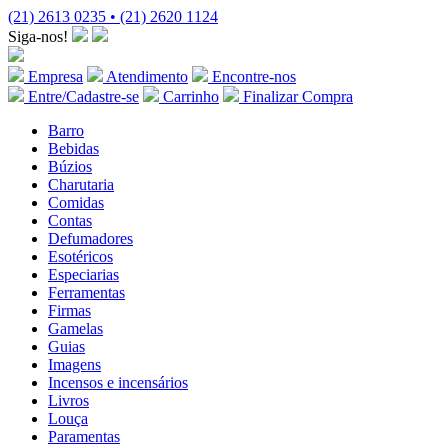
(21) 2613 0235 • (21) 2620 1124
Siga-nos!
Empresa
Atendimento
Encontre-nos
Entre/Cadastre-se
Carrinho
Finalizar Compra
Barro
Bebidas
Búzios
Charutaria
Comidas
Contas
Defumadores
Esotéricos
Especiarias
Ferramentas
Firmas
Gamelas
Guias
Imagens
Incensos e incensários
Livros
Louça
Paramentas