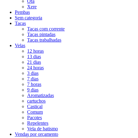
Ofá
Xere
Pembas
Sem categoria
Taças
Taças com corrente
Taças pintadas
Taças trabalhadas
Velas
12 horas
13 dias
21 dias
24 horas
3 dias
7 dias
7 horas
9 dias
Aromatizadas
cartuchos
Castiçal
Comum
Pacotes
Repelentes
Vela de batismo
Vendas por orçamento