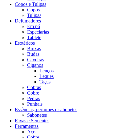
Copos e Tulipas
Copos
Tulipas
Defumadores
Em pó
Especiarias
Tablete
Esotéricos
Bruxas
Budas
Caveiras
Ciganos
Lenços
Leques
Taças
Cobras
Cobre
Pedras
Punhais
Essências, perfumes e sabonetes
Sabonetes
Favas e Sementes
Ferramentas
Aço
Cobre