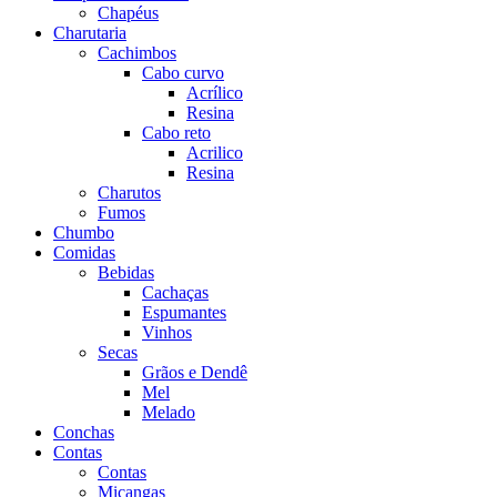
Chapéus
Charutaria
Cachimbos
Cabo curvo
Acrílico
Resina
Cabo reto
Acrilico
Resina
Charutos
Fumos
Chumbo
Comidas
Bebidas
Cachaças
Espumantes
Vinhos
Secas
Grãos e Dendê
Mel
Melado
Conchas
Contas
Contas
Miçangas