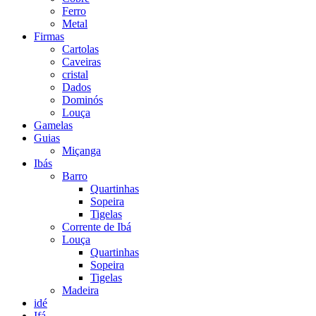
Ferro
Metal
Firmas
Cartolas
Caveiras
cristal
Dados
Dominós
Louça
Gamelas
Guias
Miçanga
Ibás
Barro
Quartinhas
Sopeira
Tigelas
Corrente de Ibá
Louça
Quartinhas
Sopeira
Tigelas
Madeira
idé
Ifá