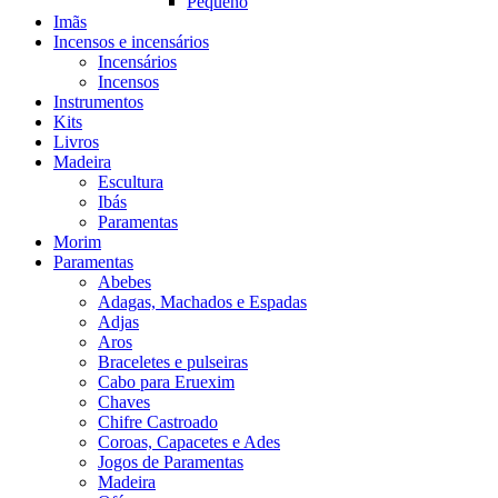
Pequeno
Imãs
Incensos e incensários
Incensários
Incensos
Instrumentos
Kits
Livros
Madeira
Escultura
Ibás
Paramentas
Morim
Paramentas
Abebes
Adagas, Machados e Espadas
Adjas
Aros
Braceletes e pulseiras
Cabo para Eruexim
Chaves
Chifre Castroado
Coroas, Capacetes e Ades
Jogos de Paramentas
Madeira