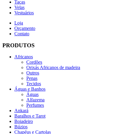
Taças
Velas
Vestuários
Loja
Orçamento
Contato
PRODUTOS
Africanos
Cordões
Orixás Africanos de madeira
Outros
Penas
Tecidos
Águas e Banhos
Águas
Alfazema
Perfumes
Ankará
Baralhos e Tarot
Boiadeiro
Búzios
Chapéus e Cartolas