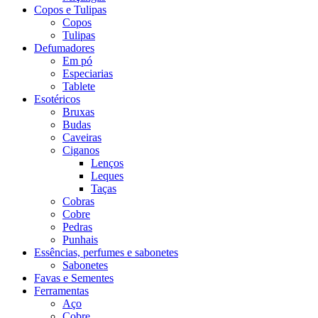
Copos e Tulipas
Copos
Tulipas
Defumadores
Em pó
Especiarias
Tablete
Esotéricos
Bruxas
Budas
Caveiras
Ciganos
Lenços
Leques
Taças
Cobras
Cobre
Pedras
Punhais
Essências, perfumes e sabonetes
Sabonetes
Favas e Sementes
Ferramentas
Aço
Cobre