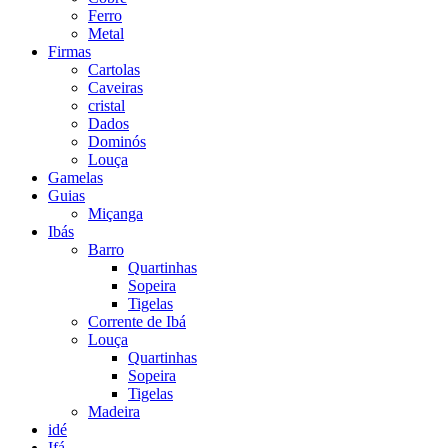
Ferro
Metal
Firmas
Cartolas
Caveiras
cristal
Dados
Dominós
Louça
Gamelas
Guias
Miçanga
Ibás
Barro
Quartinhas
Sopeira
Tigelas
Corrente de Ibá
Louça
Quartinhas
Sopeira
Tigelas
Madeira
idé
Ifá