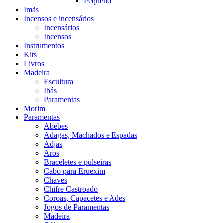
Pequeno
Imãs
Incensos e incensários
Incensários
Incensos
Instrumentos
Kits
Livros
Madeira
Escultura
Ibás
Paramentas
Morim
Paramentas
Abebes
Adagas, Machados e Espadas
Adjas
Aros
Braceletes e pulseiras
Cabo para Eruexim
Chaves
Chifre Castroado
Coroas, Capacetes e Ades
Jogos de Paramentas
Madeira