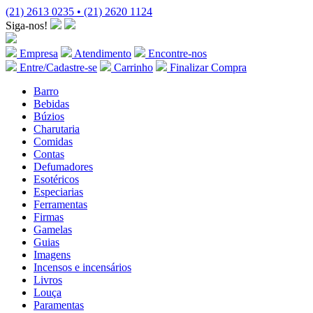
(21) 2613 0235 • (21) 2620 1124
Siga-nos!
Empresa
Atendimento
Encontre-nos
Entre/Cadastre-se
Carrinho
Finalizar Compra
Barro
Bebidas
Búzios
Charutaria
Comidas
Contas
Defumadores
Esotéricos
Especiarias
Ferramentas
Firmas
Gamelas
Guias
Imagens
Incensos e incensários
Livros
Louça
Paramentas