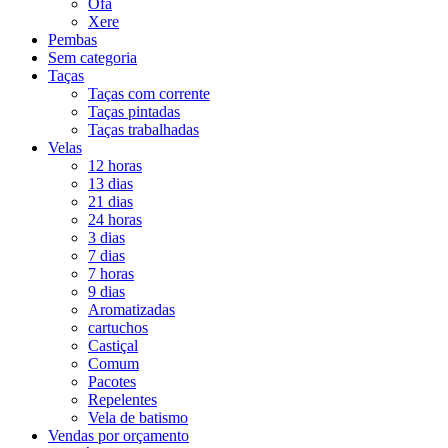
Ofá
Xere
Pembas
Sem categoria
Taças
Taças com corrente
Taças pintadas
Taças trabalhadas
Velas
12 horas
13 dias
21 dias
24 horas
3 dias
7 dias
7 horas
9 dias
Aromatizadas
cartuchos
Castiçal
Comum
Pacotes
Repelentes
Vela de batismo
Vendas por orçamento