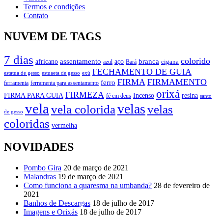
Termos e condições
Contato
NUVEM DE TAGS
7 dias
colorido
branca
assentamento
aço
africano
azul
cigana
Bará
FECHAMENTO DE GUIA
estatua de gesso
exú
estuaeta de gesso
FIRMA
FIRMAMENTO
ferro
ferramenta
ferramenta para assentamento
orixá
FIRMEZA
FIRMA PARA GUIA
Incenso
resina
fé em deus
santo
vela
velas
vela colorida
velas
de gesso
coloridas
vermelha
NOVIDADES
Pombo Gira
20 de março de 2021
Malandras
19 de março de 2021
Como funciona a quaresma na umbanda?
28 de fevereiro de
2021
Banhos de Descargas
18 de julho de 2017
Imagens e Orixás
18 de julho de 2017