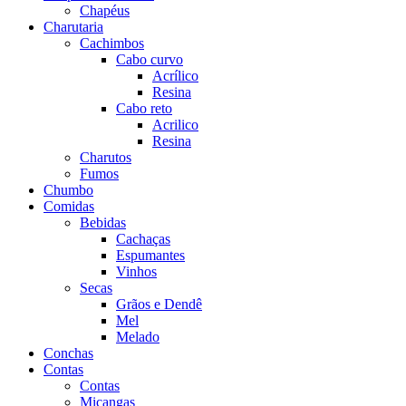
Chapéus
Charutaria
Cachimbos
Cabo curvo
Acrílico
Resina
Cabo reto
Acrilico
Resina
Charutos
Fumos
Chumbo
Comidas
Bebidas
Cachaças
Espumantes
Vinhos
Secas
Grãos e Dendê
Mel
Melado
Conchas
Contas
Contas
Miçangas