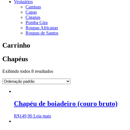
Vestuários
Camisas
Capas
Ciganas
Pomba Gira
Roupas Africanas
Roupas de Santos
Carrinho
Chapéus
Exibindo todos 8 resultados
Chapéu de boiadeiro (couro bruto)
R$
149,90
Leia mais