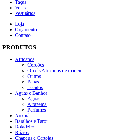
Taças
Velas
Vestuários
Loja
Orçamento
Contato
PRODUTOS
Africanos
Cordões
Orixás Africanos de madeira
Outros
Penas
Tecidos
Águas e Banhos
Águas
Alfazema
Perfumes
Ankará
Baralhos e Tarot
Boiadeiro
Búzios
Chapéus e Cartolas