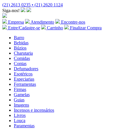
(21) 2613 0235 • (21) 2620 1124
Siga-nos!
Empresa
Atendimento
Encontre-nos
Entre/Cadastre-se
Carrinho
Finalizar Compra
Barro
Bebidas
Búzios
Charutaria
Comidas
Contas
Defumadores
Esotéricos
Especiarias
Ferramentas
Firmas
Gamelas
Guias
Imagens
Incensos e incensários
Livros
Louça
Paramentas