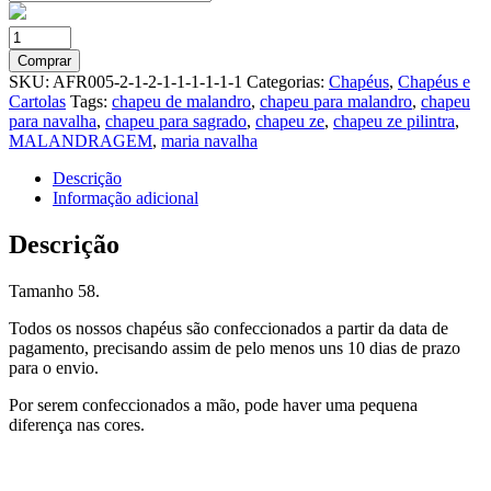
Chapéu
Navalha
Comprar
branco
SKU:
AFR005-2-1-2-1-1-1-1-1-1
Categorias:
Chapéus
,
Chapéus e
com
Cartolas
Tags:
chapeu de malandro
,
chapeu para malandro
,
chapeu
dourado
para navalha
,
chapeu para sagrado
,
chapeu ze
,
chapeu ze pilintra
,
quantidade
MALANDRAGEM
,
maria navalha
Descrição
Informação adicional
Descrição
Tamanho 58.
Todos os nossos chapéus são confeccionados a partir da data de
pagamento, precisando assim de pelo menos uns 10 dias de prazo
para o envio.
Por serem confeccionados a mão, pode haver uma pequena
diferença nas cores.