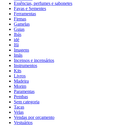
Essências, perfumes e sabonetes
Favas e Sementes
Ferramentas
Firmas
Gamelas
Guias
Ibás
idé
Ifá
Imagens
Imãs
Incensos e incensários
Instrumentos
Kits
Livros
Madeira
Morim
Paramentas
Pembas
Sem categoria
Taças
Velas
Vendas por orçamento
Vestuários