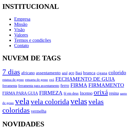
INSTITUCIONAL
Empresa
Missão
Visão
Valores
Termos e condições
Contato
NUVEM DE TAGS
7 dias
colorido
branca
assentamento
aço
africano
azul
cigana
Bará
FECHAMENTO DE GUIA
estatua de gesso
exú
estuaeta de gesso
FIRMA
FIRMAMENTO
ferro
ferramenta
ferramenta para assentamento
orixá
FIRMEZA
FIRMA PARA GUIA
Incenso
resina
fé em deus
santo
vela
velas
vela colorida
velas
de gesso
coloridas
vermelha
NOVIDADES