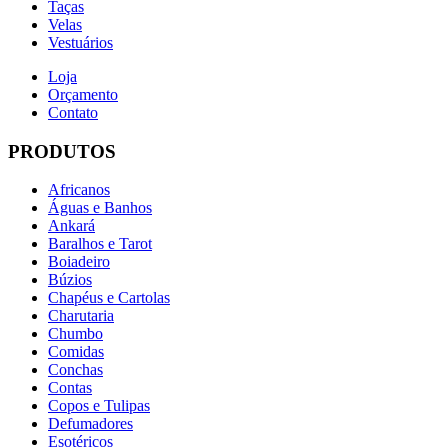
Taças
Velas
Vestuários
Loja
Orçamento
Contato
PRODUTOS
Africanos
Águas e Banhos
Ankará
Baralhos e Tarot
Boiadeiro
Búzios
Chapéus e Cartolas
Charutaria
Chumbo
Comidas
Conchas
Contas
Copos e Tulipas
Defumadores
Esotéricos