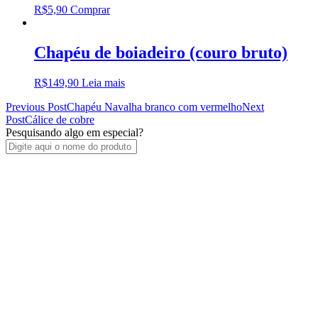
R$
5,90
Comprar
Chapéu de boiadeiro (couro bruto)
R$
149,90
Leia mais
Post
Previous Post
Chapéu Navalha branco com vermelho
Next
Post
Cálice de cobre
navigation
Pesquisando algo em especial?