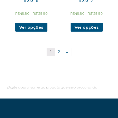
EXU 6
EXU 7
R$
49,90
–
R$
129,90
R$
49,90
–
R$
129,90
Ver opções
Ver opções
1
2
→
Pesquisando algo em especial?