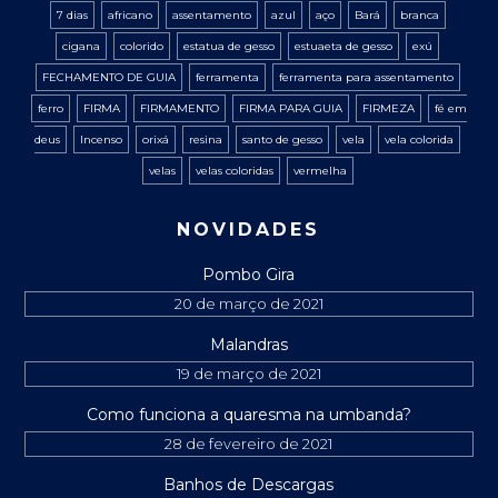
7 dias
africano
assentamento
azul
aço
Bará
branca
cigana
colorido
estatua de gesso
estuaeta de gesso
exú
FECHAMENTO DE GUIA
ferramenta
ferramenta para assentamento
ferro
FIRMA
FIRMAMENTO
FIRMA PARA GUIA
FIRMEZA
fé em
deus
Incenso
orixá
resina
santo de gesso
vela
vela colorida
velas
velas coloridas
vermelha
NOVIDADES
Pombo Gira
20 de março de 2021
Malandras
19 de março de 2021
Como funciona a quaresma na umbanda?
28 de fevereiro de 2021
Banhos de Descargas