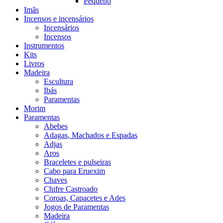
Pequeno
Imãs
Incensos e incensários
Incensários
Incensos
Instrumentos
Kits
Livros
Madeira
Escultura
Ibás
Paramentas
Morim
Paramentas
Abebes
Adagas, Machados e Espadas
Adjas
Aros
Braceletes e pulseiras
Cabo para Eruexim
Chaves
Chifre Castroado
Coroas, Capacetes e Ades
Jogos de Paramentas
Madeira