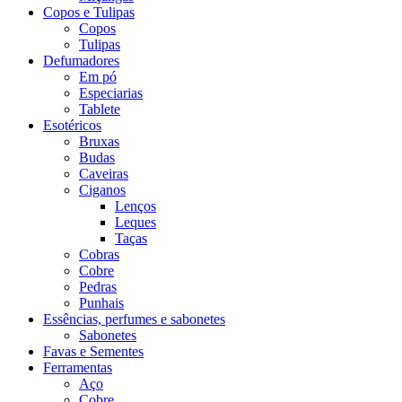
Copos e Tulipas
Copos
Tulipas
Defumadores
Em pó
Especiarias
Tablete
Esotéricos
Bruxas
Budas
Caveiras
Ciganos
Lenços
Leques
Taças
Cobras
Cobre
Pedras
Punhais
Essências, perfumes e sabonetes
Sabonetes
Favas e Sementes
Ferramentas
Aço
Cobre