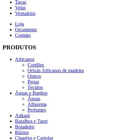
Taças
Velas
Vestuários
Loja
Orçamento
Contato
PRODUTOS
Africanos
Cordões
Orixás Africanos de madeira
Outros
Penas
Tecidos
Águas e Banhos
Águas
Alfazema
Perfumes
Ankará
Baralhos e Tarot
Boiadeiro
Búzios
Chapéus e Cartolas