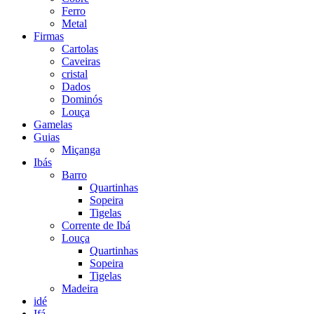
Ferro
Metal
Firmas
Cartolas
Caveiras
cristal
Dados
Dominós
Louça
Gamelas
Guias
Miçanga
Ibás
Barro
Quartinhas
Sopeira
Tigelas
Corrente de Ibá
Louça
Quartinhas
Sopeira
Tigelas
Madeira
idé
Ifá