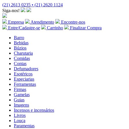
(21) 2613 0235 • (21) 2620 1124
Siga-nos!
Empresa
Atendimento
Encontre-nos
Entre/Cadastre-se
Carrinho
Finalizar Compra
Barro
Bebidas
Búzios
Charutaria
Comidas
Contas
Defumadores
Esotéricos
Especiarias
Ferramentas
Firmas
Gamelas
Guias
Imagens
Incensos e incensários
Livros
Louça
Paramentas