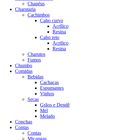
Chapéus
Charutaria
Cachimbos
Cabo curvo
Acrílico
Resina
Cabo reto
Acrilico
Resina
Charutos
Fumos
Chumbo
Comidas
Bebidas
Cachaças
Espumantes
Vinhos
Secas
Grãos e Dendê
Mel
Melado
Conchas
Contas
Contas
Miçangas