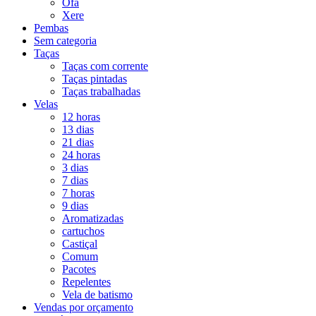
Ofá
Xere
Pembas
Sem categoria
Taças
Taças com corrente
Taças pintadas
Taças trabalhadas
Velas
12 horas
13 dias
21 dias
24 horas
3 dias
7 dias
7 horas
9 dias
Aromatizadas
cartuchos
Castiçal
Comum
Pacotes
Repelentes
Vela de batismo
Vendas por orçamento