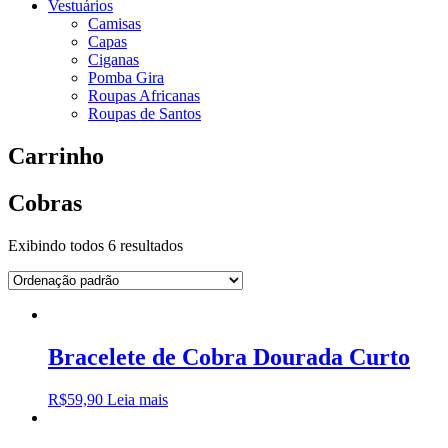
Vestuários
Camisas
Capas
Ciganas
Pomba Gira
Roupas Africanas
Roupas de Santos
Carrinho
Cobras
Exibindo todos 6 resultados
Bracelete de Cobra Dourada Curto
R$
59,90
Leia mais