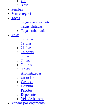
Ofá
Xere
Pembas
Sem categoria
Taças
Taças com corrente
Taças pintadas
Taças trabalhadas
Velas
12 horas
13 dias
21 dias
24 horas
3 dias
7 dias
7 horas
9 dias
Aromatizadas
cartuchos
Castiçal
Comum
Pacotes
Repelentes
Vela de batismo
Vendas por orçamento