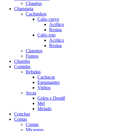
Chapéus
Charutaria
Cachimbos
Cabo curvo
Acrílico
Resina
Cabo reto
Acrilico
Resina
Charutos
Fumos
Chumbo
Comidas
Bebidas
Cachaças
Espumantes
Vinhos
Secas
Grãos e Dendê
Mel
Melado
Conchas
Contas
Contas
Miçangas