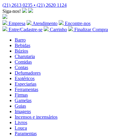
(21) 2613 0235 • (21) 2620 1124
Siga-nos!
Empresa
Atendimento
Encontre-nos
Entre/Cadastre-se
Carrinho
Finalizar Compra
Barro
Bebidas
Búzios
Charutaria
Comidas
Contas
Defumadores
Esotéricos
Especiarias
Ferramentas
Firmas
Gamelas
Guias
Imagens
Incensos e incensários
Livros
Louça
Paramentas