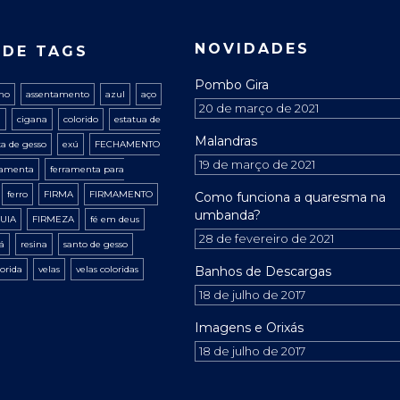
NOVIDADES
 DE TAGS
Pombo Gira
ano
assentamento
azul
aço
20 de março de 2021
a
cigana
colorido
estatua de
Malandras
ta de gesso
exú
FECHAMENTO
19 de março de 2021
ramenta
ferramenta para
ferro
FIRMA
FIRMAMENTO
Como funciona a quaresma na
umbanda?
UIA
FIRMEZA
fé em deus
28 de fevereiro de 2021
xá
resina
santo de gesso
lorida
velas
velas coloridas
Banhos de Descargas
18 de julho de 2017
Imagens e Orixás
18 de julho de 2017