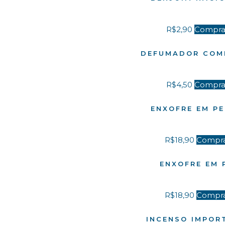
R$
2,90
Compra
DEFUMADOR COM
R$
4,50
Compra
ENXOFRE EM P
R$
18,90
Compr
ENXOFRE EM 
R$
18,90
Compr
INCENSO IMPOR