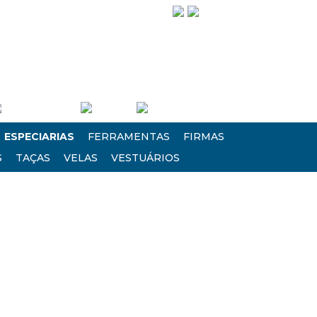
Siga-nos!
Entre/Cadastre-se
Carrinho
Finalizar Compra
ESPECIARIAS
FERRAMENTAS
FIRMAS
S
TAÇAS
VELAS
VESTUÁRIOS