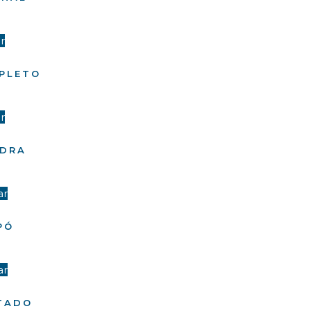
r
PLETO
r
EDRA
ar
PÓ
ar
TADO