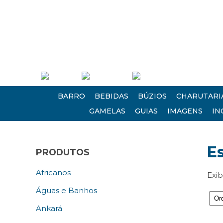
(21) 2613 0235 • (21) 2620 1124
Empresa
Atendimento
Encontre-nos
BARRO
BEBIDAS
BÚZIOS
CHARUTARI
GAMELAS
GUIAS
IMAGENS
IN
E
PRODUTOS
Africanos
Exib
Águas e Banhos
Ankará