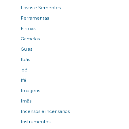
Favas e Sementes
Ferramentas
Firmas
Gamelas
Guias
Ibás
idé
Ifá
Imagens
Imãs
Incensos e incensários
Instrumentos