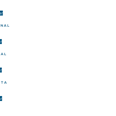
ar
ONAL
r
NAL
r
STA
r