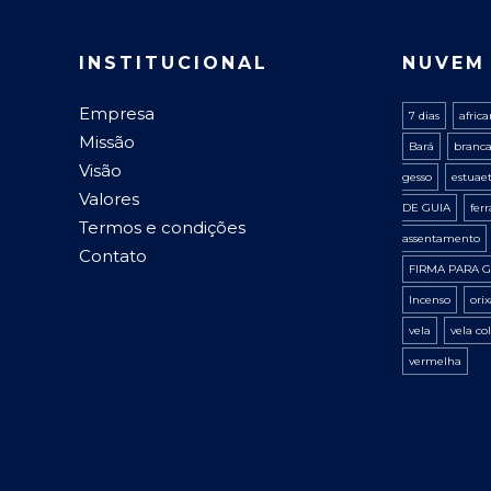
INSTITUCIONAL
NUVEM
Empresa
7 dias
afric
Missão
Bará
branc
Visão
gesso
estuae
Valores
DE GUIA
fer
Termos e condições
assentamento
Contato
FIRMA PARA G
Incenso
ori
vela
vela co
vermelha