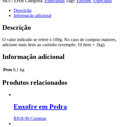
SKU:
EP08
Categoria:
Especiarias
Tags:
Enxofre
,
Especiaria
quantidade
Descrição
Informação adicional
Descrição
O valor indicado se refere à 100g. No caso de compras maiores,
adicione mais itens ao carrinho (exemplo: 10 itens = 1kg).
Informação adicional
Peso
0,1 kg
Produtos relacionados
Enxofre em Pedra
R$
18,90
Comprar