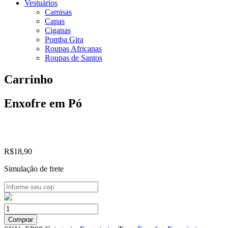
Vestuários
Camisas
Capas
Ciganas
Pomba Gira
Roupas Africanas
Roupas de Santos
Carrinho
Enxofre em Pó
R$
18,90
Simulação de frete
Enxofre
em
Comprar
Pó