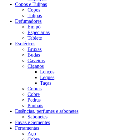
Copos e Tulipas
Copos
Tulipas
Defumadores
Em pó
Especiarias
Tablete
Esotéricos
Bruxas
Budas
Caveiras
Ciganos
Lenços
Leques
Taças
Cobras
Cobre
Pedras
Punhais
Essências, perfumes e sabonetes
Sabonetes
Favas e Sementes
Ferramentas
Aço
Cobre