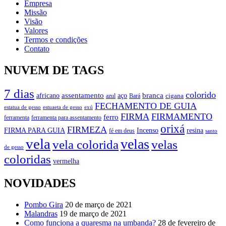
Empresa
Missão
Visão
Valores
Termos e condições
Contato
NUVEM DE TAGS
7 dias
colorido
branca
assentamento
aço
africano
azul
cigana
Bará
FECHAMENTO DE GUIA
estatua de gesso
exú
estuaeta de gesso
FIRMA
FIRMAMENTO
ferro
ferramenta
ferramenta para assentamento
orixá
FIRMEZA
FIRMA PARA GUIA
Incenso
resina
fé em deus
santo
vela
velas
vela colorida
velas
de gesso
coloridas
vermelha
NOVIDADES
Pombo Gira
20 de março de 2021
Malandras
19 de março de 2021
Como funciona a quaresma na umbanda?
28 de fevereiro de