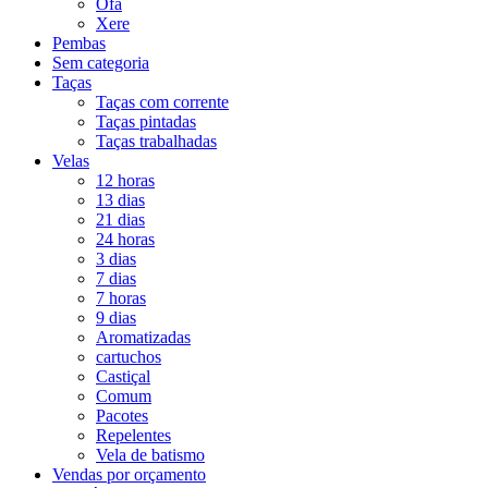
Ofá
Xere
Pembas
Sem categoria
Taças
Taças com corrente
Taças pintadas
Taças trabalhadas
Velas
12 horas
13 dias
21 dias
24 horas
3 dias
7 dias
7 horas
9 dias
Aromatizadas
cartuchos
Castiçal
Comum
Pacotes
Repelentes
Vela de batismo
Vendas por orçamento