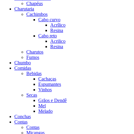
Chapéus
Charutaria
Cachimbos
Cabo curvo
Acrílico
Resina
Cabo reto
Acrilico
Resina
Charutos
Fumos
Chumbo
Comidas
Bebidas
Cachaças
Espumantes
Vinhos
Secas
Grãos e Dendê
Mel
Melado
Conchas
Contas
Contas
Miçangas