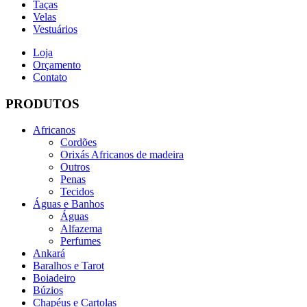
Taças
Velas
Vestuários
Loja
Orçamento
Contato
PRODUTOS
Africanos
Cordões
Orixás Africanos de madeira
Outros
Penas
Tecidos
Águas e Banhos
Águas
Alfazema
Perfumes
Ankará
Baralhos e Tarot
Boiadeiro
Búzios
Chapéus e Cartolas