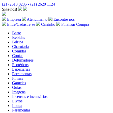
(21) 2613 0235 • (21) 2620 1124
Siga-nos!
Empresa
Atendimento
Encontre-nos
Entre/Cadastre-se
Carrinho
Finalizar Compra
Barro
Bebidas
Búzios
Charutaria
Comidas
Contas
Defumadores
Esotéricos
Especiarias
Ferramentas
Firmas
Gamelas
Guias
Imagens
Incensos e incensários
Livros
Louça
Paramentas