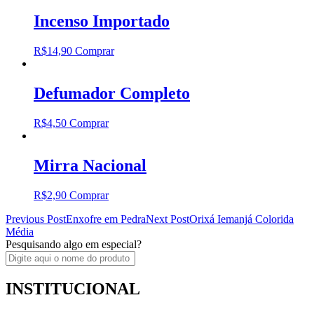
Incenso Importado
R$
14,90
Comprar
Defumador Completo
R$
4,50
Comprar
Mirra Nacional
R$
2,90
Comprar
Post
Previous Post
Enxofre em Pedra
Next Post
Orixá Iemanjá Colorida
Média
navigation
Pesquisando algo em especial?
INSTITUCIONAL