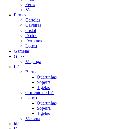
Ferro
Metal
Firmas
Cartolas
Caveiras
cristal
Dados
Dominós
Louça
Gamelas
Guias
Miçanga
Ibás
Barro
Quartinhas
Sopeira
Tigelas
Corrente de Ibá
Louça
Quartinhas
Sopeira
Tigelas
Madeira
idé
Ifá