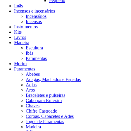
Pequeno
Imãs
Incensos e incensários
Incensários
Incensos
Instrumentos
Kits
Livros
Madeira
Escultura
Ibás
Paramentas
Morim
Paramentas
Abebes
Adagas, Machados e Espadas
Adjas
Aros
Braceletes e pulseiras
Cabo para Eruexim
Chaves
Chifre Castroado
Coroas, Capacetes e Ades
Jogos de Paramentas
Madeira