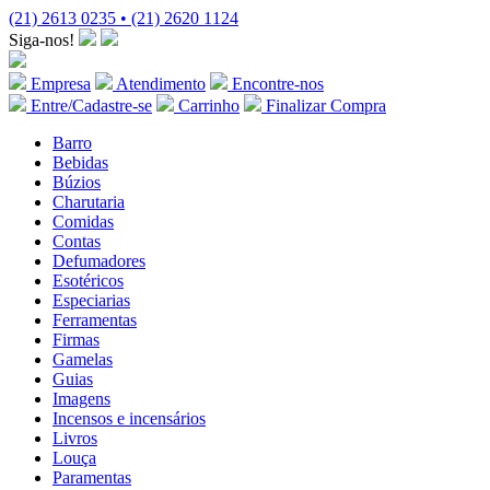
(21) 2613 0235 • (21) 2620 1124
Siga-nos!
Empresa
Atendimento
Encontre-nos
Entre/Cadastre-se
Carrinho
Finalizar Compra
Barro
Bebidas
Búzios
Charutaria
Comidas
Contas
Defumadores
Esotéricos
Especiarias
Ferramentas
Firmas
Gamelas
Guias
Imagens
Incensos e incensários
Livros
Louça
Paramentas