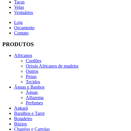
Taças
Velas
Vestuários
Loja
Orçamento
Contato
PRODUTOS
Africanos
Cordões
Orixás Africanos de madeira
Outros
Penas
Tecidos
Águas e Banhos
Águas
Alfazema
Perfumes
Ankará
Baralhos e Tarot
Boiadeiro
Búzios
Chapéus e Cartolas