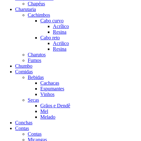
Chapéus
Charutaria
Cachimbos
Cabo curvo
Acrílico
Resina
Cabo reto
Acrilico
Resina
Charutos
Fumos
Chumbo
Comidas
Bebidas
Cachaças
Espumantes
Vinhos
Secas
Grãos e Dendê
Mel
Melado
Conchas
Contas
Contas
Miçangas