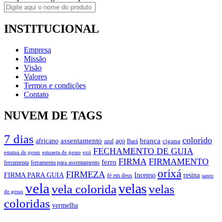
INSTITUCIONAL
Empresa
Missão
Visão
Valores
Termos e condições
Contato
NUVEM DE TAGS
7 dias
colorido
branca
assentamento
aço
africano
azul
cigana
Bará
FECHAMENTO DE GUIA
estatua de gesso
exú
estuaeta de gesso
FIRMA
FIRMAMENTO
ferro
ferramenta
ferramenta para assentamento
orixá
FIRMEZA
FIRMA PARA GUIA
Incenso
resina
fé em deus
santo
vela
velas
vela colorida
velas
de gesso
coloridas
vermelha