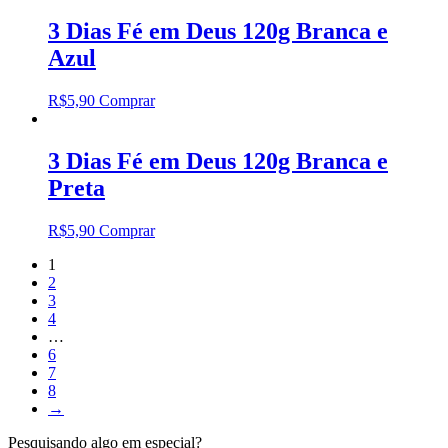
3 Dias Fé em Deus 120g Branca e
Azul
R$
5,90
Comprar
3 Dias Fé em Deus 120g Branca e
Preta
R$
5,90
Comprar
1
2
3
4
…
6
7
8
→
Pesquisando algo em especial?