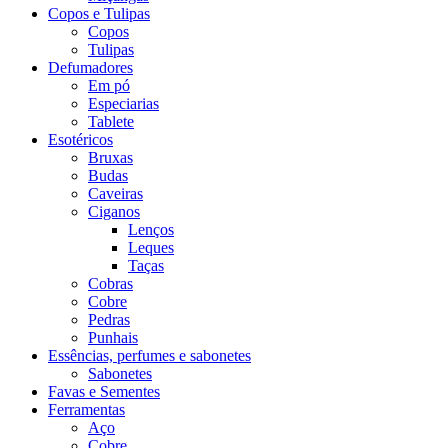
Copos e Tulipas
Copos
Tulipas
Defumadores
Em pó
Especiarias
Tablete
Esotéricos
Bruxas
Budas
Caveiras
Ciganos
Lenços
Leques
Taças
Cobras
Cobre
Pedras
Punhais
Essências, perfumes e sabonetes
Sabonetes
Favas e Sementes
Ferramentas
Aço
Cobre