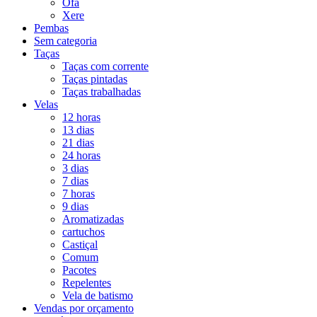
Ofá
Xere
Pembas
Sem categoria
Taças
Taças com corrente
Taças pintadas
Taças trabalhadas
Velas
12 horas
13 dias
21 dias
24 horas
3 dias
7 dias
7 horas
9 dias
Aromatizadas
cartuchos
Castiçal
Comum
Pacotes
Repelentes
Vela de batismo
Vendas por orçamento