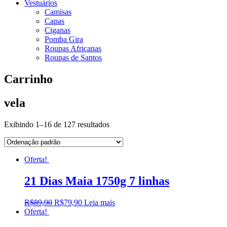
Vestuários
Camisas
Capas
Ciganas
Pomba Gira
Roupas Africanas
Roupas de Santos
Carrinho
vela
Exibindo 1–16 de 127 resultados
Oferta!
21 Dias Maia 1750g 7 linhas
R$
89,90
R$
79,90
Leia mais
Oferta!