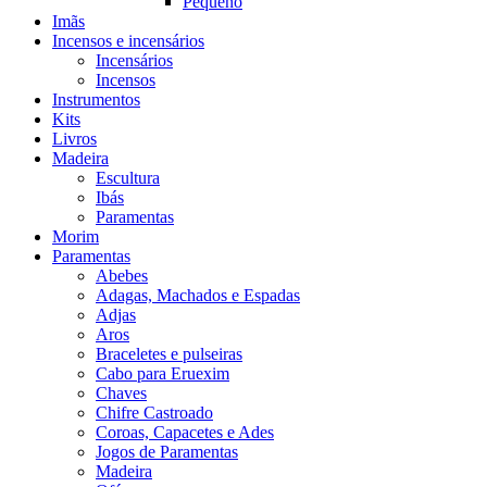
Pequeno
Imãs
Incensos e incensários
Incensários
Incensos
Instrumentos
Kits
Livros
Madeira
Escultura
Ibás
Paramentas
Morim
Paramentas
Abebes
Adagas, Machados e Espadas
Adjas
Aros
Braceletes e pulseiras
Cabo para Eruexim
Chaves
Chifre Castroado
Coroas, Capacetes e Ades
Jogos de Paramentas
Madeira