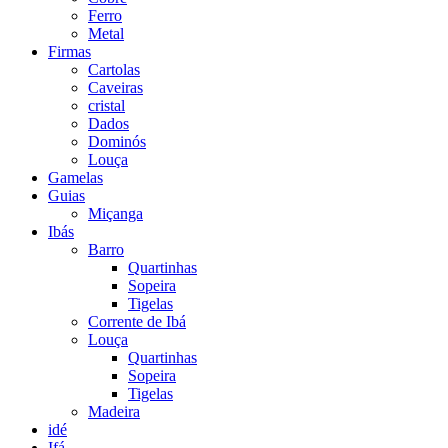
Ferro
Metal
Firmas
Cartolas
Caveiras
cristal
Dados
Dominós
Louça
Gamelas
Guias
Miçanga
Ibás
Barro
Quartinhas
Sopeira
Tigelas
Corrente de Ibá
Louça
Quartinhas
Sopeira
Tigelas
Madeira
idé
Ifá