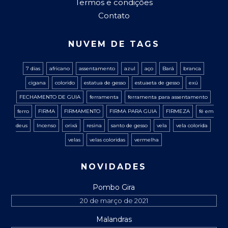
Termos e condições
Contato
NUVEM DE TAGS
7 dias
africano
assentamento
azul
aço
Bará
branca
cigana
colorido
estatua de gesso
estuaeta de gesso
exú
FECHAMENTO DE GUIA
ferramenta
ferramenta para assentamento
ferro
FIRMA
FIRMAMENTO
FIRMA PARA GUIA
FIRMEZA
fé em
deus
Incenso
orixá
resina
santo de gesso
vela
vela colorida
velas
velas coloridas
vermelha
NOVIDADES
Pombo Gira
20 de março de 2021
Malandras