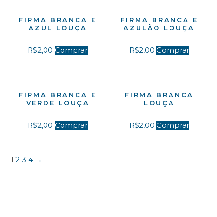
FIRMA BRANCA E
FIRMA BRANCA E
AZUL LOUÇA
AZULÃO LOUÇA
R$
2,00
Comprar
R$
2,00
Comprar
FIRMA BRANCA E
FIRMA BRANCA
VERDE LOUÇA
LOUÇA
R$
2,00
Comprar
R$
2,00
Comprar
1
2
3
4
→
Pesquisando algo em especial?