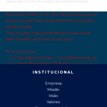
Revolution Slider Error: You have some jquery.js
library include that comes after the revolution
files js include.
This includes make eliminates the revolution
slider libraries, and make it not work.
To fix it you can:
1. In the Slider Settings -> Troubleshooting set
option:
Put JS Includes To Body
option to true.
2. Find the double jquery.js include and remove
INSTITUCIONAL
it.
Empresa
Missão
Visão
Valores