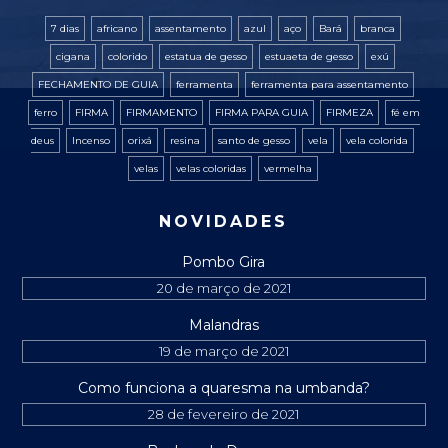
7 dias
africano
assentamento
azul
aço
Bará
branca
cigana
colorido
estatua de gesso
estuaeta de gesso
exú
FECHAMENTO DE GUIA
ferramenta
ferramenta para assentamento
ferro
FIRMA
FIRMAMENTO
FIRMA PARA GUIA
FIRMEZA
fé em
deus
Incenso
orixá
resina
santo de gesso
vela
vela colorida
velas
velas coloridas
vermelha
NOVIDADES
Pombo Gira
20 de março de 2021
Malandras
19 de março de 2021
Como funciona a quaresma na umbanda?
28 de fevereiro de 2021