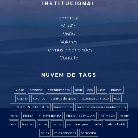
INSTITUCIONAL
Empresa
Missão
Visão
Valores
Termos e condições
Contato
NUVEM DE TAGS
7 dias
africano
assentamento
azul
aço
Bará
branca
cigana
colorido
estatua de gesso
estuaeta de gesso
exú
FECHAMENTO DE GUIA
ferramenta
ferramenta para assentamento
ferro
FIRMA
FIRMAMENTO
FIRMA PARA GUIA
FIRMEZA
fé em
deus
Incenso
orixá
resina
santo de gesso
vela
vela colorida
velas
velas coloridas
vermelha