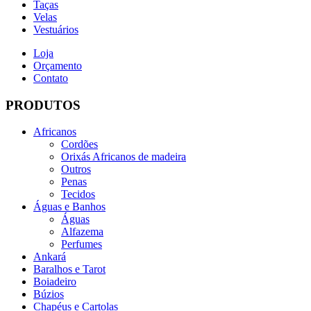
Taças
Velas
Vestuários
Loja
Orçamento
Contato
PRODUTOS
Africanos
Cordões
Orixás Africanos de madeira
Outros
Penas
Tecidos
Águas e Banhos
Águas
Alfazema
Perfumes
Ankará
Baralhos e Tarot
Boiadeiro
Búzios
Chapéus e Cartolas