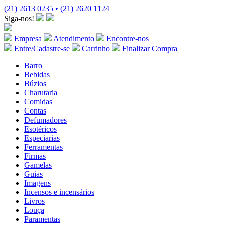
(21) 2613 0235 • (21) 2620 1124
Siga-nos!
Empresa
Atendimento
Encontre-nos
Entre/Cadastre-se
Carrinho
Finalizar Compra
Barro
Bebidas
Búzios
Charutaria
Comidas
Contas
Defumadores
Esotéricos
Especiarias
Ferramentas
Firmas
Gamelas
Guias
Imagens
Incensos e incensários
Livros
Louça
Paramentas