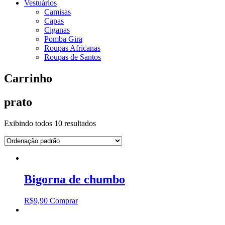
Vestuários
Camisas
Capas
Ciganas
Pomba Gira
Roupas Africanas
Roupas de Santos
Carrinho
prato
Exibindo todos 10 resultados
Bigorna de chumbo
R$
9,90
Comprar