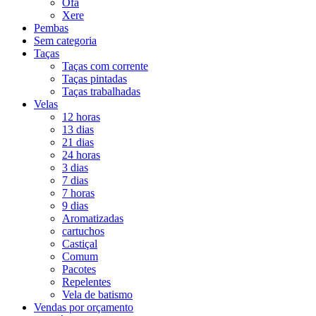
Ofá
Xere
Pembas
Sem categoria
Taças
Taças com corrente
Taças pintadas
Taças trabalhadas
Velas
12 horas
13 dias
21 dias
24 horas
3 dias
7 dias
7 horas
9 dias
Aromatizadas
cartuchos
Castiçal
Comum
Pacotes
Repelentes
Vela de batismo
Vendas por orçamento