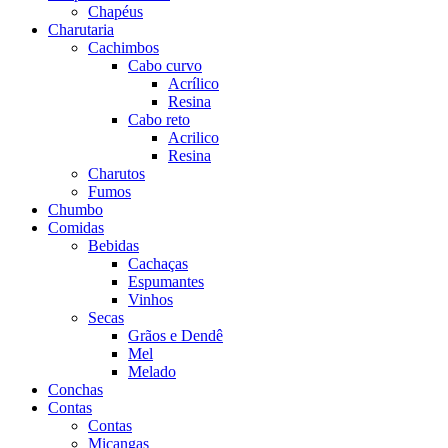
Chapéus
Charutaria
Cachimbos
Cabo curvo
Acrílico
Resina
Cabo reto
Acrilico
Resina
Charutos
Fumos
Chumbo
Comidas
Bebidas
Cachaças
Espumantes
Vinhos
Secas
Grãos e Dendê
Mel
Melado
Conchas
Contas
Contas
Miçangas