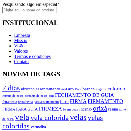
Pesquisando algo em especial?
INSTITUCIONAL
Empresa
Missão
Visão
Valores
Termos e condições
Contato
NUVEM DE TAGS
7 dias
colorido
branca
assentamento
aço
africano
azul
cigana
Bará
FECHAMENTO DE GUIA
estatua de gesso
exú
estuaeta de gesso
FIRMA
FIRMAMENTO
ferro
ferramenta
ferramenta para assentamento
orixá
FIRMEZA
FIRMA PARA GUIA
Incenso
resina
fé em deus
santo
vela
velas
vela colorida
velas
de gesso
coloridas
vermelha