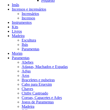
Pequeno
Imãs
Incensos e incensários
Incensários
Incensos
Instrumentos
Kits
Livros
Madeira
Escultura
Ibás
Paramentas
Morim
Paramentas
Abebes
Adagas, Machados e Espadas
Adjas
Aros
Braceletes e pulseiras
Cabo para Eruexim
Chaves
Chifre Castroado
Coroas, Capacetes e Ades
Jogos de Paramentas
Madeira