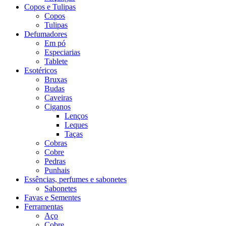
Copos e Tulipas
Copos
Tulipas
Defumadores
Em pó
Especiarias
Tablete
Esotéricos
Bruxas
Budas
Caveiras
Ciganos
Lenços
Leques
Taças
Cobras
Cobre
Pedras
Punhais
Essências, perfumes e sabonetes
Sabonetes
Favas e Sementes
Ferramentas
Aço
Cobre