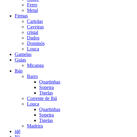
Ferro
Metal
Firmas
Cartolas
Caveiras
cristal
Dados
Dominós
Louça
Gamelas
Guias
Miçanga
Ibás
Barro
Quartinhas
Sopeira
Tigelas
Corrente de Ibá
Louça
Quartinhas
Sopeira
Tigelas
Madeira
idé
Ifá