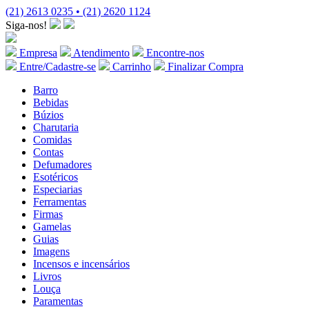
(21) 2613 0235 • (21) 2620 1124
Siga-nos!
Empresa
Atendimento
Encontre-nos
Entre/Cadastre-se
Carrinho
Finalizar Compra
Barro
Bebidas
Búzios
Charutaria
Comidas
Contas
Defumadores
Esotéricos
Especiarias
Ferramentas
Firmas
Gamelas
Guias
Imagens
Incensos e incensários
Livros
Louça
Paramentas