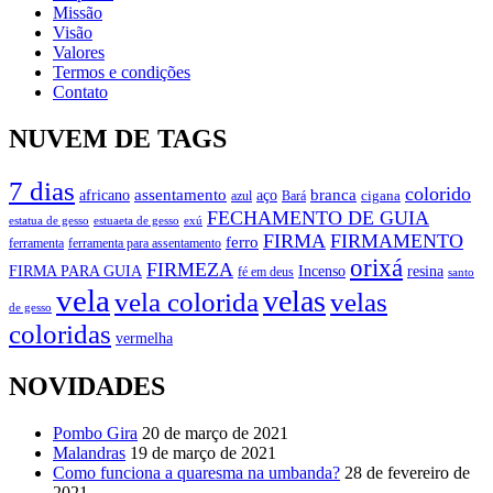
Missão
Visão
Valores
Termos e condições
Contato
NUVEM DE TAGS
7 dias
colorido
branca
assentamento
aço
africano
azul
cigana
Bará
FECHAMENTO DE GUIA
estatua de gesso
exú
estuaeta de gesso
FIRMA
FIRMAMENTO
ferro
ferramenta
ferramenta para assentamento
orixá
FIRMEZA
FIRMA PARA GUIA
Incenso
resina
fé em deus
santo
vela
velas
vela colorida
velas
de gesso
coloridas
vermelha
NOVIDADES
Pombo Gira
20 de março de 2021
Malandras
19 de março de 2021
Como funciona a quaresma na umbanda?
28 de fevereiro de
2021