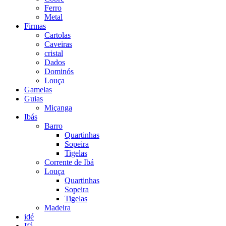
Ferro
Metal
Firmas
Cartolas
Caveiras
cristal
Dados
Dominós
Louça
Gamelas
Guias
Miçanga
Ibás
Barro
Quartinhas
Sopeira
Tigelas
Corrente de Ibá
Louça
Quartinhas
Sopeira
Tigelas
Madeira
idé
Ifá