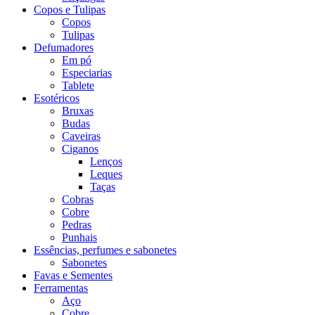
Copos e Tulipas
Copos
Tulipas
Defumadores
Em pó
Especiarias
Tablete
Esotéricos
Bruxas
Budas
Caveiras
Ciganos
Lenços
Leques
Taças
Cobras
Cobre
Pedras
Punhais
Essências, perfumes e sabonetes
Sabonetes
Favas e Sementes
Ferramentas
Aço
Cobre