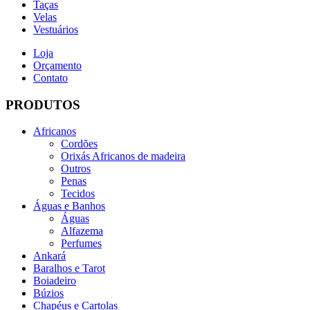
Taças
Velas
Vestuários
Loja
Orçamento
Contato
PRODUTOS
Africanos
Cordões
Orixás Africanos de madeira
Outros
Penas
Tecidos
Águas e Banhos
Águas
Alfazema
Perfumes
Ankará
Baralhos e Tarot
Boiadeiro
Búzios
Chapéus e Cartolas