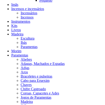
Pequeno
Imãs
Incensos e incensários
Incensários
Incensos
Instrumentos
Kits
Livros
Madeira
Escultura
Ibás
Paramentas
Morim
Paramentas
Abebes
Adagas, Machados e Espadas
Adjas
Aros
Braceletes e pulseiras
Cabo para Eruexim
Chaves
Chifre Castroado
Coroas, Capacetes e Ades
Jogos de Paramentas
Madeira