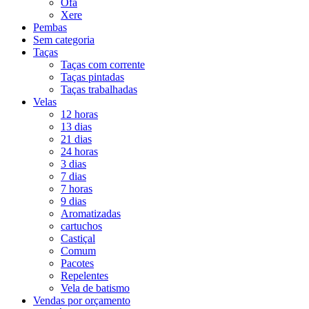
Ofá
Xere
Pembas
Sem categoria
Taças
Taças com corrente
Taças pintadas
Taças trabalhadas
Velas
12 horas
13 dias
21 dias
24 horas
3 dias
7 dias
7 horas
9 dias
Aromatizadas
cartuchos
Castiçal
Comum
Pacotes
Repelentes
Vela de batismo
Vendas por orçamento