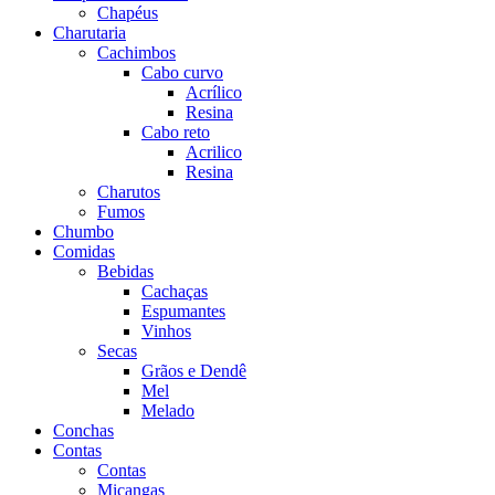
Chapéus
Charutaria
Cachimbos
Cabo curvo
Acrílico
Resina
Cabo reto
Acrilico
Resina
Charutos
Fumos
Chumbo
Comidas
Bebidas
Cachaças
Espumantes
Vinhos
Secas
Grãos e Dendê
Mel
Melado
Conchas
Contas
Contas
Miçangas