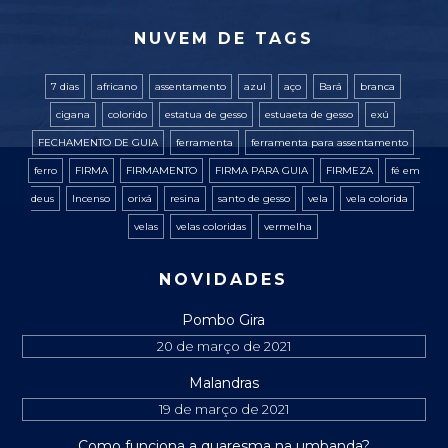
NUVEM DE TAGS
7 dias
africano
assentamento
azul
aço
Bará
branca
cigana
colorido
estatua de gesso
estuaeta de gesso
exú
FECHAMENTO DE GUIA
ferramenta
ferramenta para assentamento
ferro
FIRMA
FIRMAMENTO
FIRMA PARA GUIA
FIRMEZA
fé em
deus
Incenso
orixá
resina
santo de gesso
vela
vela colorida
velas
velas coloridas
vermelha
NOVIDADES
Pombo Gira
20 de março de 2021
Malandras
19 de março de 2021
Como funciona a quaresma na umbanda?