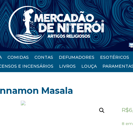
A
COMIDAS
CONTAS
DEFUMADORES
ESOTÉRICOS
CENSOS E INCENSÁRIOS
LIVROS
LOUÇA
PARAMENTA
innamon Masala
R$
6
8 em