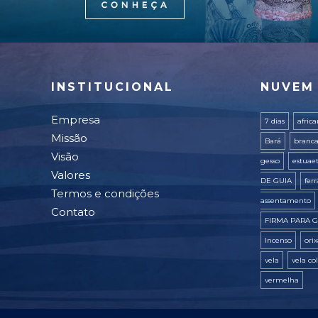
INSTITUCIONAL
NUVEM
Empresa
7 dias
afric
Missão
Bará
branc
Visão
gesso
estuae
Valores
DE GUIA
fer
Termos e condições
assentamento
Contato
FIRMA PARA G
Incenso
ori
vela
vela co
vermelha