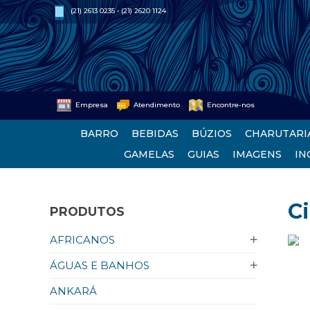
(21) 2613 0235 • (21) 2620 1124
Empresa
Atendimento
Encontre-nos
BARRO
BEBIDAS
BÚZIOS
CHARUTARI
GAMELAS
GUIAS
IMAGENS
IN
C
PRODUTOS
AFRICANOS
ÁGUAS E BANHOS
ANKARÁ