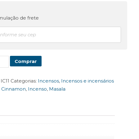
mulação de frete
namon
Comprar
la
tidade
:
IC11
Categorias:
Incensos
,
Incensos e incensários
:
Cinnamon
,
Incenso
,
Masala