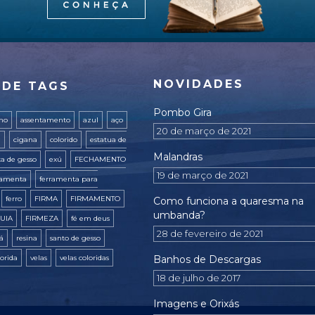
NOVIDADES
 DE TAGS
Pombo Gira
ano
assentamento
azul
aço
20 de março de 2021
a
cigana
colorido
estatua de
Malandras
ta de gesso
exú
FECHAMENTO
19 de março de 2021
ramenta
ferramenta para
ferro
FIRMA
FIRMAMENTO
Como funciona a quaresma na
umbanda?
UIA
FIRMEZA
fé em deus
28 de fevereiro de 2021
xá
resina
santo de gesso
lorida
velas
velas coloridas
Banhos de Descargas
18 de julho de 2017
Imagens e Orixás