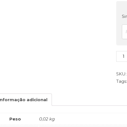
Si
Cin
Masa
quan
SKU
Tags
Informação adicional
Peso
0,02 kg