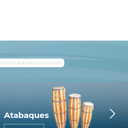
Atabaques
Im