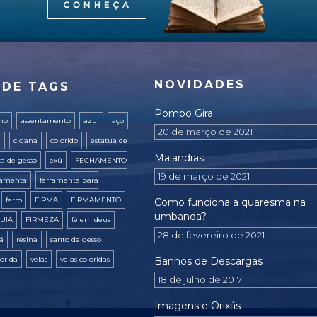
NOVIDADES
 DE TAGS
Pombo Gira
ano
assentamento
azul
aço
20 de março de 2021
a
cigana
colorido
estatua de
Malandras
ta de gesso
exú
FECHAMENTO
19 de março de 2021
ramenta
ferramenta para
ferro
FIRMA
FIRMAMENTO
Como funciona a quaresma na
umbanda?
UIA
FIRMEZA
fé em deus
28 de fevereiro de 2021
xá
resina
santo de gesso
lorida
velas
velas coloridas
Banhos de Descargas
18 de julho de 2017
Imagens e Orixás