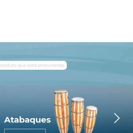
Atabaques
Im