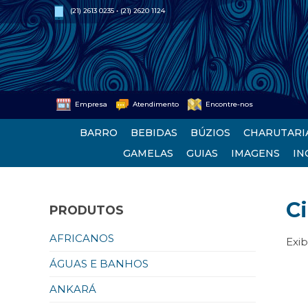
(21) 2613 0235 • (21) 2620 1124
Empresa
Atendimento
Encontre-nos
BARRO
BEBIDAS
BÚZIOS
CHARUTARI
GAMELAS
GUIAS
IMAGENS
IN
C
PRODUTOS
AFRICANOS
Exi
ÁGUAS E BANHOS
ANKARÁ