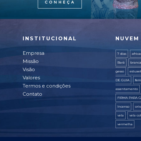
INSTITUCIONAL
NUVEM
Empresa
7 dias
afric
Missão
Bará
branc
Visão
gesso
estuae
Valores
DE GUIA
fer
Termos e condições
assentamento
Contato
FIRMA PARA G
Incenso
ori
vela
vela co
vermelha