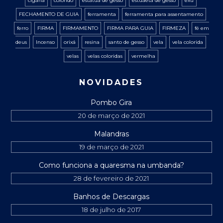
cigana
colorido
estatua de gesso
estuaeta de gesso
exú
FECHAMENTO DE GUIA
ferramenta
ferramenta para assentamento
ferro
FIRMA
FIRMAMENTO
FIRMA PARA GUIA
FIRMEZA
fé em
deus
Incenso
orixá
resina
santo de gesso
vela
vela colorida
velas
velas coloridas
vermelha
NOVIDADES
Pombo Gira
20 de março de 2021
Malandras
19 de março de 2021
Como funciona a quaresma na umbanda?
28 de fevereiro de 2021
Banhos de Descargas
18 de julho de 2017