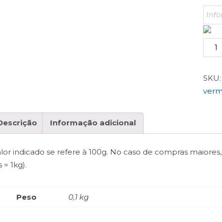
Verm
Tche
quan
SKU
verm
Descrição
Informação adicional
lor indicado se refere à 100g. No caso de compras maiores,
s = 1kg).
Peso
0,1 kg