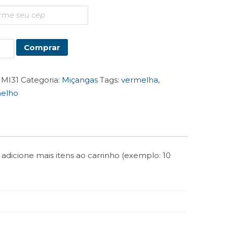
elho
Comprar
ca
tidade
:
MI31
Categoria:
Miçangas
Tags:
vermelha
,
elho
 adicione mais itens ao carrinho (exemplo: 10