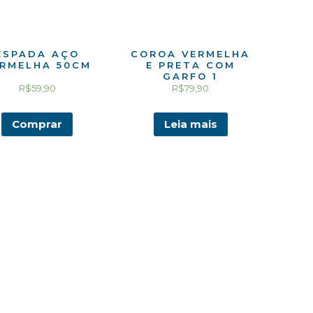
ESPADA AÇO
COROA VERMELHA
RMELHA 50CM
E PRETA COM
GARFO 1
R$
59,90
R$
79,90
Comprar
Leia mais