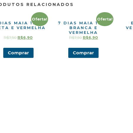
ODUTOS RELACIONADOS
Oferta!
Oferta!
DIAS MAIA 198G
7 DIAS MAIA 198G
ETA E VERMELHA
BRANCA E
VE
VERMELHA
R$
7,50
R$
6,90
R$
7,50
R$
6,90
Comprar
Comprar