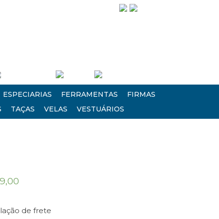
Siga-nos!
Entre/Cadastre-se
Carrinho
Finalizar Compra
ESPECIARIAS
FERRAMENTAS
FIRMAS
S
TAÇAS
VELAS
VESTUÁRIOS
9,00
lação de frete