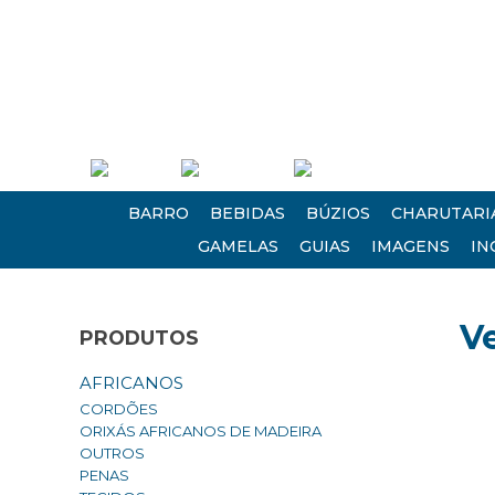
(21) 2613 0235 • (21) 2620 1124
Empresa
Atendimento
Encontre-nos
BARRO
BEBIDAS
BÚZIOS
CHARUTARI
GAMELAS
GUIAS
IMAGENS
IN
V
PRODUTOS
AFRICANOS
CORDÕES
ORIXÁS AFRICANOS DE MADEIRA
OUTROS
PENAS