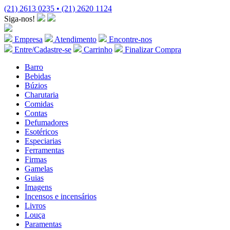
(21) 2613 0235 • (21) 2620 1124
Siga-nos!
Empresa
Atendimento
Encontre-nos
Entre/Cadastre-se
Carrinho
Finalizar Compra
Barro
Bebidas
Búzios
Charutaria
Comidas
Contas
Defumadores
Esotéricos
Especiarias
Ferramentas
Firmas
Gamelas
Guias
Imagens
Incensos e incensários
Livros
Louça
Paramentas