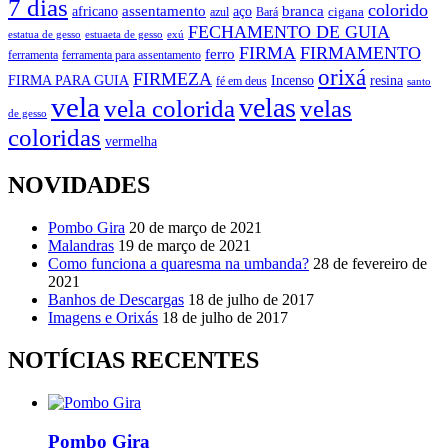
7 dias
colorido
branca
assentamento
aço
africano
azul
cigana
Bará
FECHAMENTO DE GUIA
estatua de gesso
exú
estuaeta de gesso
FIRMA
FIRMAMENTO
ferro
ferramenta
ferramenta para assentamento
orixá
FIRMEZA
FIRMA PARA GUIA
Incenso
resina
fé em deus
santo
vela
velas
vela colorida
velas
de gesso
coloridas
vermelha
NOVIDADES
Pombo Gira
20 de março de 2021
Malandras
19 de março de 2021
Como funciona a quaresma na umbanda?
28 de fevereiro de
2021
Banhos de Descargas
18 de julho de 2017
Imagens e Orixás
18 de julho de 2017
NOTÍCIAS RECENTES
Pombo Gira