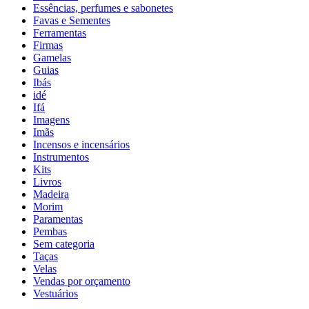
Essências, perfumes e sabonetes
Favas e Sementes
Ferramentas
Firmas
Gamelas
Guias
Ibás
idé
Ifá
Imagens
Imãs
Incensos e incensários
Instrumentos
Kits
Livros
Madeira
Morim
Paramentas
Pembas
Sem categoria
Taças
Velas
Vendas por orçamento
Vestuários