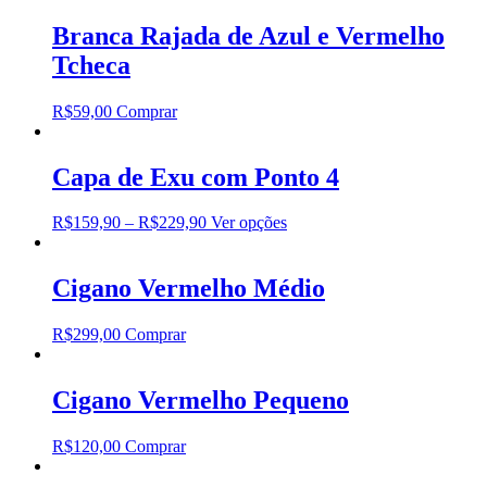
Branca Rajada de Azul e Vermelho
Tcheca
R$
59,00
Comprar
Capa de Exu com Ponto 4
R$
159,90
–
R$
229,90
Ver opções
Cigano Vermelho Médio
R$
299,00
Comprar
Cigano Vermelho Pequeno
R$
120,00
Comprar