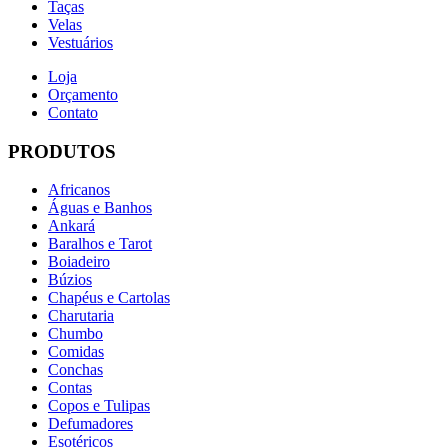
Taças
Velas
Vestuários
Loja
Orçamento
Contato
PRODUTOS
Africanos
Águas e Banhos
Ankará
Baralhos e Tarot
Boiadeiro
Búzios
Chapéus e Cartolas
Charutaria
Chumbo
Comidas
Conchas
Contas
Copos e Tulipas
Defumadores
Esotéricos