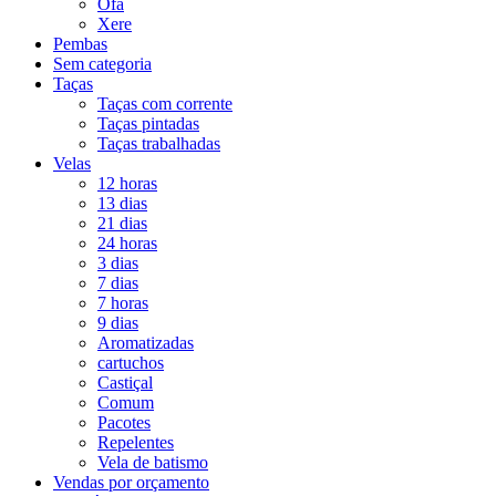
Ofá
Xere
Pembas
Sem categoria
Taças
Taças com corrente
Taças pintadas
Taças trabalhadas
Velas
12 horas
13 dias
21 dias
24 horas
3 dias
7 dias
7 horas
9 dias
Aromatizadas
cartuchos
Castiçal
Comum
Pacotes
Repelentes
Vela de batismo
Vendas por orçamento