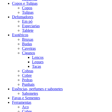
Copos e Tulipas
Copos
Tulipas
Defumadores
Em pó
Especiarias
Tablete
Esotéricos
Bruxas
Budas
Caveiras
Ciganos
Lenços
Leques
Taças
Cobras
Cobre
Pedras
Punhais
Essências, perfumes e sabonetes
Sabonetes
Favas e Sementes
Ferramentas
Aço
Cobre