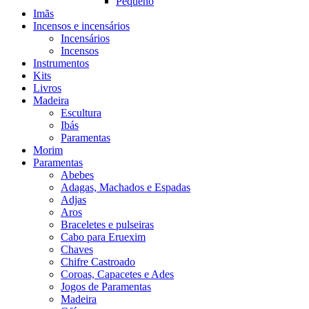
Pequeno
Imãs
Incensos e incensários
Incensários
Incensos
Instrumentos
Kits
Livros
Madeira
Escultura
Ibás
Paramentas
Morim
Paramentas
Abebes
Adagas, Machados e Espadas
Adjas
Aros
Braceletes e pulseiras
Cabo para Eruexim
Chaves
Chifre Castroado
Coroas, Capacetes e Ades
Jogos de Paramentas
Madeira