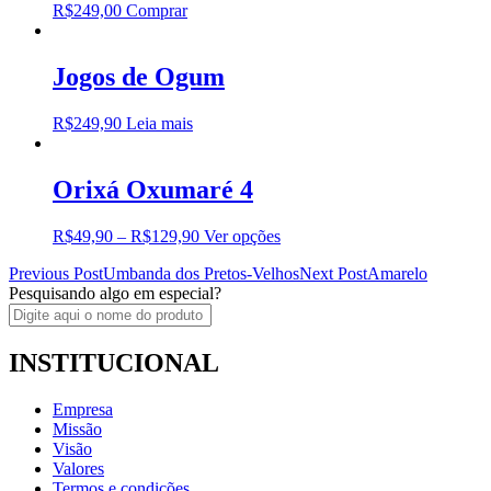
R$
249,00
Comprar
Jogos de Ogum
R$
249,90
Leia mais
Orixá Oxumaré 4
R$
49,90
–
R$
129,90
Ver opções
Post
Previous Post
Umbanda dos Pretos-Velhos
Next Post
Amarelo
Pesquisando algo em especial?
navigation
INSTITUCIONAL
Empresa
Missão
Visão
Valores
Termos e condições