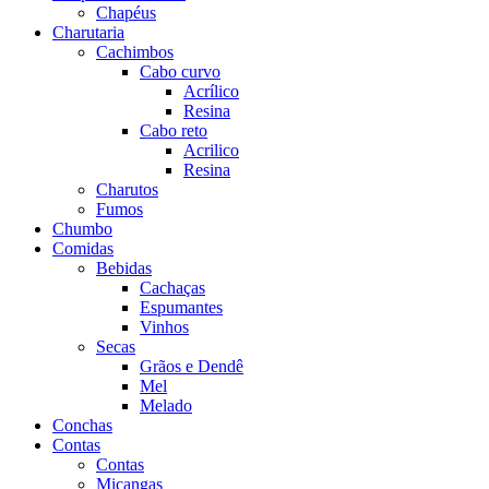
Chapéus
Charutaria
Cachimbos
Cabo curvo
Acrílico
Resina
Cabo reto
Acrilico
Resina
Charutos
Fumos
Chumbo
Comidas
Bebidas
Cachaças
Espumantes
Vinhos
Secas
Grãos e Dendê
Mel
Melado
Conchas
Contas
Contas
Miçangas