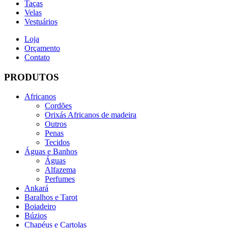
Taças
Velas
Vestuários
Loja
Orçamento
Contato
PRODUTOS
Africanos
Cordões
Orixás Africanos de madeira
Outros
Penas
Tecidos
Águas e Banhos
Águas
Alfazema
Perfumes
Ankará
Baralhos e Tarot
Boiadeiro
Búzios
Chapéus e Cartolas