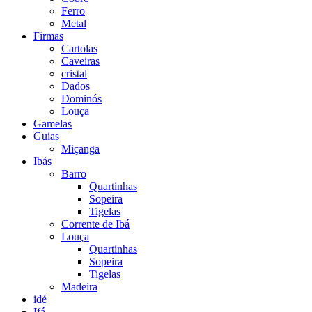
Ferro
Metal
Firmas
Cartolas
Caveiras
cristal
Dados
Dominós
Louça
Gamelas
Guias
Miçanga
Ibás
Barro
Quartinhas
Sopeira
Tigelas
Corrente de Ibá
Louça
Quartinhas
Sopeira
Tigelas
Madeira
idé
Ifá