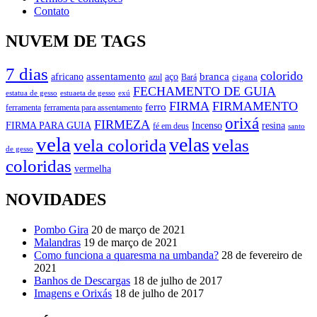
Contato
NUVEM DE TAGS
7 dias
colorido
branca
assentamento
aço
africano
azul
cigana
Bará
FECHAMENTO DE GUIA
estatua de gesso
exú
estuaeta de gesso
FIRMA
FIRMAMENTO
ferro
ferramenta
ferramenta para assentamento
orixá
FIRMEZA
FIRMA PARA GUIA
Incenso
resina
fé em deus
santo
vela
velas
vela colorida
velas
de gesso
coloridas
vermelha
NOVIDADES
Pombo Gira
20 de março de 2021
Malandras
19 de março de 2021
Como funciona a quaresma na umbanda?
28 de fevereiro de
2021
Banhos de Descargas
18 de julho de 2017
Imagens e Orixás
18 de julho de 2017