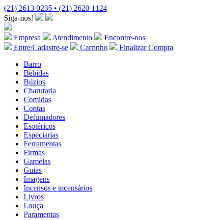
(21) 2613 0235 • (21) 2620 1124
Siga-nos!
Empresa
Atendimento
Encontre-nos
Entre/Cadastre-se
Carrinho
Finalizar Compra
Barro
Bebidas
Búzios
Charutaria
Comidas
Contas
Defumadores
Esotéricos
Especiarias
Ferramentas
Firmas
Gamelas
Guias
Imagens
Incensos e incensários
Livros
Louça
Paramentas