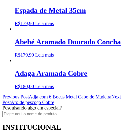
Espada de Metal 35cm
R$
179,90
Leia mais
Abebé Aramado Dourado Concha
R$
179,90
Leia mais
Adaga Aramada Cobre
R$
180,00
Leia mais
Post
Previous Post
Adja com 6 Bocas Metal Cabo de Madeira
Next
Post
Aro de pescoço Cobre
navigation
Pesquisando algo em especial?
INSTITUCIONAL