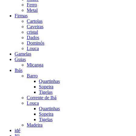
Ferro
Metal
Firmas
Cartolas
Caveiras
cristal
Dados
Dominós
Louça
Gamelas
Guias
Miçanga
Ibás
Barro
Quartinhas
Sopeira
Tigelas
Corrente de Ibá
Louça
Quartinhas
Sopeira
Tigelas
Madeira
idé
Ifá