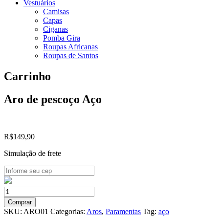
Vestuários
Camisas
Capas
Ciganas
Pomba Gira
Roupas Africanas
Roupas de Santos
Carrinho
Aro de pescoço Aço
R$
149,90
Simulação de frete
Aro
de
Comprar
pescoço
SKU:
ARO01
Categorias:
Aros
,
Paramentas
Tag:
aço
Aço