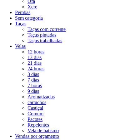
Ofá
Xere
Pembas
Sem categoria
Taças
Taças com corrente
Taças pintadas
Taças trabalhadas
Velas
12 horas
13 dias
21 dias
24 horas
3 dias
7 dias
7 horas
9 dias
Aromatizadas
cartuchos
Castiçal
Comum
Pacotes
Repelentes
Vela de batismo
Vendas por orçamento