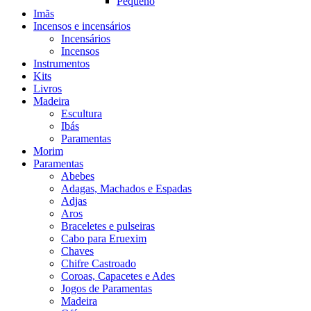
Pequeno
Imãs
Incensos e incensários
Incensários
Incensos
Instrumentos
Kits
Livros
Madeira
Escultura
Ibás
Paramentas
Morim
Paramentas
Abebes
Adagas, Machados e Espadas
Adjas
Aros
Braceletes e pulseiras
Cabo para Eruexim
Chaves
Chifre Castroado
Coroas, Capacetes e Ades
Jogos de Paramentas
Madeira