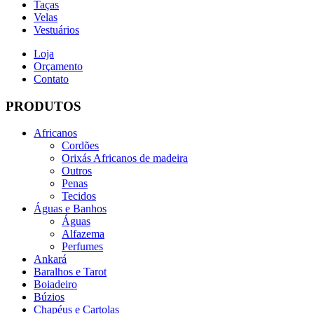
Taças
Velas
Vestuários
Loja
Orçamento
Contato
PRODUTOS
Africanos
Cordões
Orixás Africanos de madeira
Outros
Penas
Tecidos
Águas e Banhos
Águas
Alfazema
Perfumes
Ankará
Baralhos e Tarot
Boiadeiro
Búzios
Chapéus e Cartolas