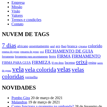
Empresa
Missão
Visão
Valores
Termos e condições
Contato
NUVEM DE TAGS
7 dias
colorido
branca
assentamento
aço
africano
azul
cigana
Bará
FECHAMENTO DE GUIA
estatua de gesso
exú
estuaeta de gesso
FIRMA
FIRMAMENTO
ferro
ferramenta
ferramenta para assentamento
orixá
FIRMEZA
FIRMA PARA GUIA
Incenso
resina
fé em deus
santo
vela
velas
vela colorida
velas
de gesso
coloridas
vermelha
NOVIDADES
Pombo Gira
20 de março de 2021
Malandras
19 de março de 2021
Como funciona a quaresma na umbanda?
28 de fevereiro de