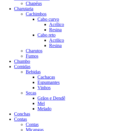
Chapéus
Charutaria
Cachimbos
Cabo curvo
Acrílico
Resina
Cabo reto
Acrilico
Resina
Charutos
Fumos
Chumbo
Comidas
Bebidas
Cachaças
Espumantes
Vinhos
Secas
Grãos e Dendê
Mel
Melado
Conchas
Contas
Contas
Miçangas