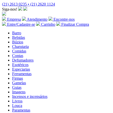
(21) 2613 0235 • (21) 2620 1124
Siga-nos!
Empresa
Atendimento
Encontre-nos
Entre/Cadastre-se
Carrinho
Finalizar Compra
Barro
Bebidas
Búzios
Charutaria
Comidas
Contas
Defumadores
Esotéricos
Especiarias
Ferramentas
Firmas
Gamelas
Guias
Imagens
Incensos e incensários
Livros
Louça
Paramentas