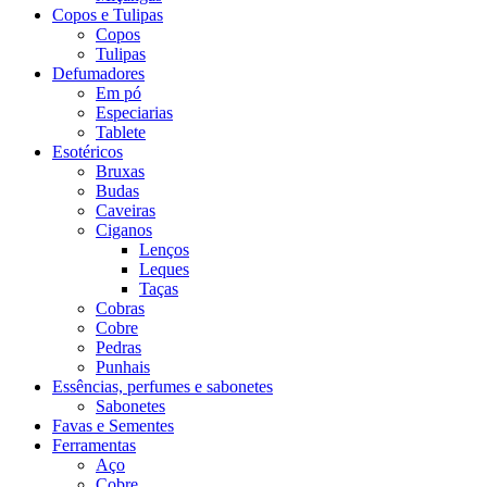
Copos e Tulipas
Copos
Tulipas
Defumadores
Em pó
Especiarias
Tablete
Esotéricos
Bruxas
Budas
Caveiras
Ciganos
Lenços
Leques
Taças
Cobras
Cobre
Pedras
Punhais
Essências, perfumes e sabonetes
Sabonetes
Favas e Sementes
Ferramentas
Aço
Cobre