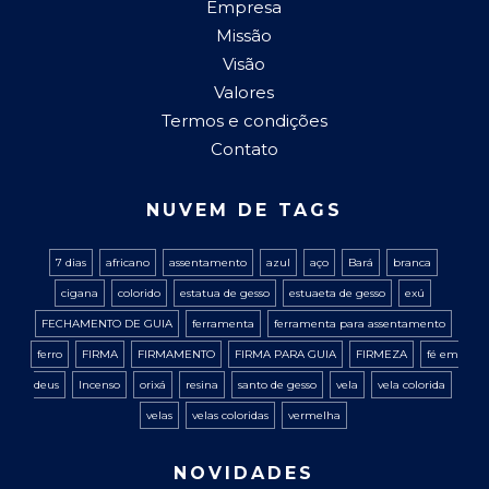
Empresa
Missão
Visão
Valores
Termos e condições
Contato
NUVEM DE TAGS
7 dias
africano
assentamento
azul
aço
Bará
branca
cigana
colorido
estatua de gesso
estuaeta de gesso
exú
FECHAMENTO DE GUIA
ferramenta
ferramenta para assentamento
ferro
FIRMA
FIRMAMENTO
FIRMA PARA GUIA
FIRMEZA
fé em
deus
Incenso
orixá
resina
santo de gesso
vela
vela colorida
velas
velas coloridas
vermelha
NOVIDADES