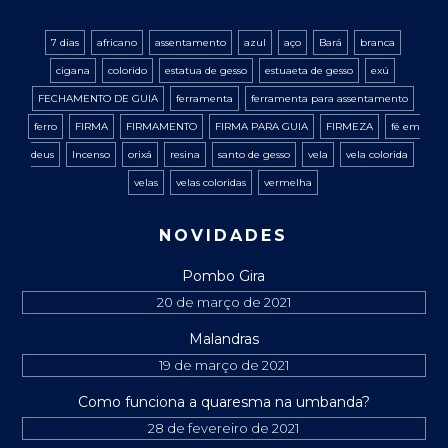
7 dias
africano
assentamento
azul
aço
Bará
branca
cigana
colorido
estatua de gesso
estuaeta de gesso
exú
FECHAMENTO DE GUIA
ferramenta
ferramenta para assentamento
ferro
FIRMA
FIRMAMENTO
FIRMA PARA GUIA
FIRMEZA
fé em
deus
Incenso
orixá
resina
santo de gesso
vela
vela colorida
velas
velas coloridas
vermelha
NOVIDADES
Pombo Gira
20 de março de 2021
Malandras
19 de março de 2021
Como funciona a quaresma na umbanda?
28 de fevereiro de 2021