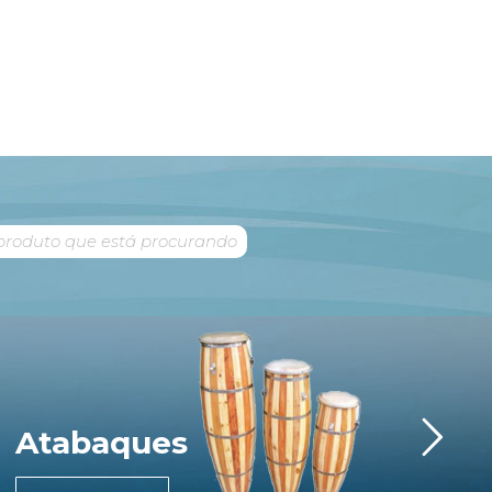
Atabaques
Im