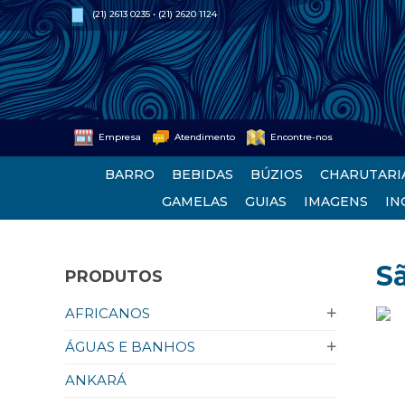
(21) 2613 0235 • (21) 2620 1124
Empresa
Atendimento
Encontre-nos
BARRO
BEBIDAS
BÚZIOS
CHARUTARI
GAMELAS
GUIAS
IMAGENS
IN
S
PRODUTOS
AFRICANOS
ÁGUAS E BANHOS
ANKARÁ