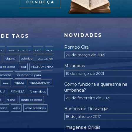
NOVIDADES
 DE TAGS
Pombo Gira
ano
assentamento
azul
aço
20 de março de 2021
a
cigana
colorido
estatua de
Malandras
ta de gesso
exú
FECHAMENTO
19 de março de 2021
ramenta
ferramenta para
ferro
FIRMA
FIRMAMENTO
Como funciona a quaresma na
umbanda?
UIA
FIRMEZA
fé em deus
28 de fevereiro de 2021
xá
resina
santo de gesso
lorida
velas
velas coloridas
Banhos de Descargas
18 de julho de 2017
Imagens e Orixás