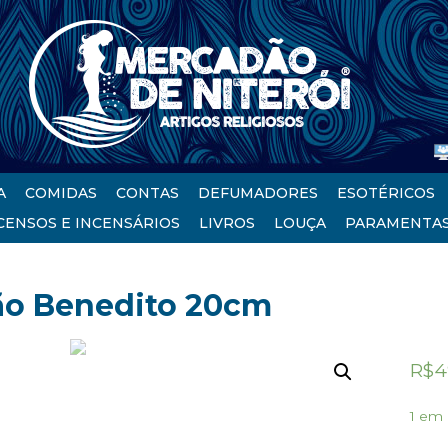
A
COMIDAS
CONTAS
DEFUMADORES
ESOTÉRICOS
CENSOS E INCENSÁRIOS
LIVROS
LOUÇA
PARAMENTA
ão Benedito 20cm
R$
4
1 em