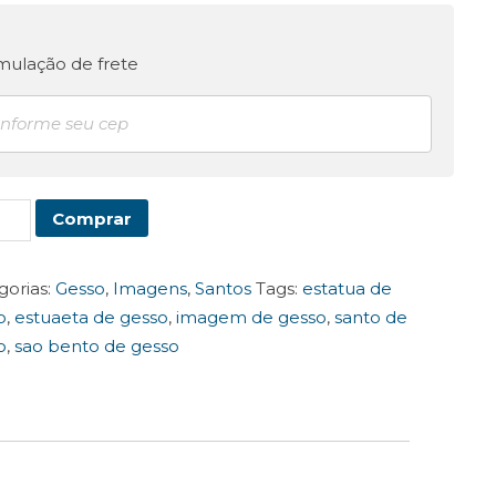
mulação de frete
Comprar
dito
m
gorias:
Gesso
,
Imagens
,
Santos
Tags:
estatua de
tidade
o
,
estuaeta de gesso
,
imagem de gesso
,
santo de
o
,
sao bento de gesso