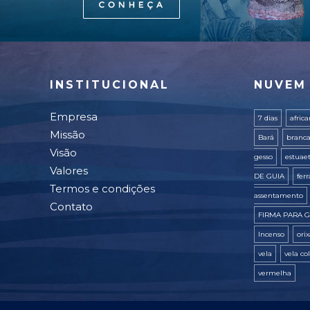
INSTITUCIONAL
NUVEM
Empresa
7 dias
afric
Missão
Bará
branc
Visão
gesso
estuae
Valores
DE GUIA
fer
Termos e condições
assentamento
Contato
FIRMA PARA G
Incenso
ori
vela
vela co
vermelha