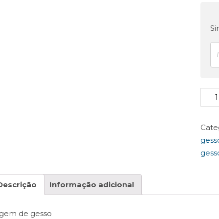
Si
São
Bene
20c
Cate
quan
gess
gess
Descrição
Informação adicional
gem de gesso