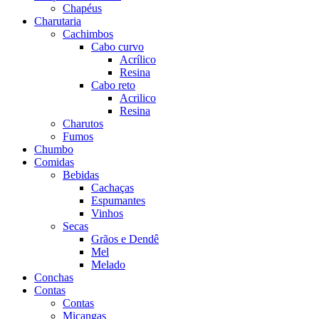
Chapéus
Charutaria
Cachimbos
Cabo curvo
Acrílico
Resina
Cabo reto
Acrilico
Resina
Charutos
Fumos
Chumbo
Comidas
Bebidas
Cachaças
Espumantes
Vinhos
Secas
Grãos e Dendê
Mel
Melado
Conchas
Contas
Contas
Miçangas