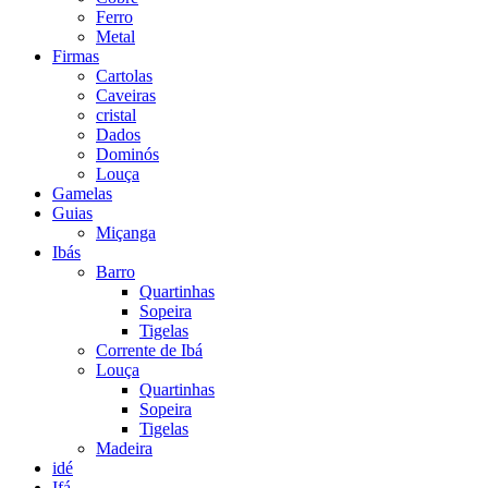
Ferro
Metal
Firmas
Cartolas
Caveiras
cristal
Dados
Dominós
Louça
Gamelas
Guias
Miçanga
Ibás
Barro
Quartinhas
Sopeira
Tigelas
Corrente de Ibá
Louça
Quartinhas
Sopeira
Tigelas
Madeira
idé
Ifá