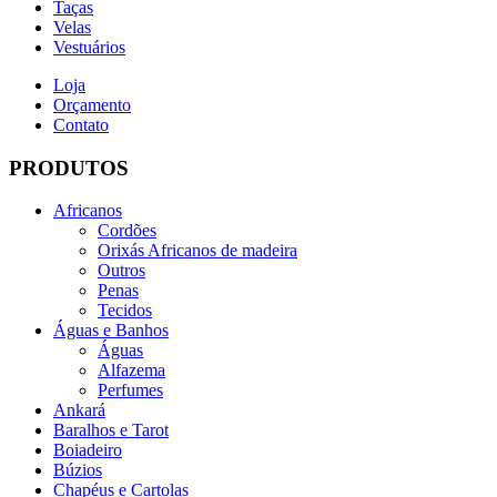
Taças
Velas
Vestuários
Loja
Orçamento
Contato
PRODUTOS
Africanos
Cordões
Orixás Africanos de madeira
Outros
Penas
Tecidos
Águas e Banhos
Águas
Alfazema
Perfumes
Ankará
Baralhos e Tarot
Boiadeiro
Búzios
Chapéus e Cartolas