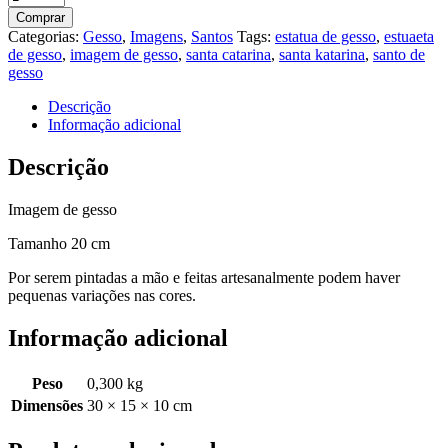
Catarina
Comprar
20cm
Categorias:
Gesso
,
Imagens
,
Santos
Tags:
estatua de gesso
,
estuaeta
quantidade
de gesso
,
imagem de gesso
,
santa catarina
,
santa katarina
,
santo de
gesso
Descrição
Informação adicional
Descrição
Imagem de gesso
Tamanho 20 cm
Por serem pintadas a mão e feitas artesanalmente podem haver
pequenas variações nas cores.
Informação adicional
Peso
0,300 kg
Dimensões
30 × 15 × 10 cm