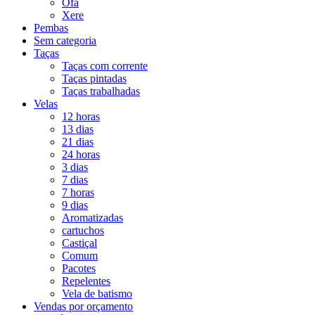
Ofá
Xere
Pembas
Sem categoria
Taças
Taças com corrente
Taças pintadas
Taças trabalhadas
Velas
12 horas
13 dias
21 dias
24 horas
3 dias
7 dias
7 horas
9 dias
Aromatizadas
cartuchos
Castiçal
Comum
Pacotes
Repelentes
Vela de batismo
Vendas por orçamento