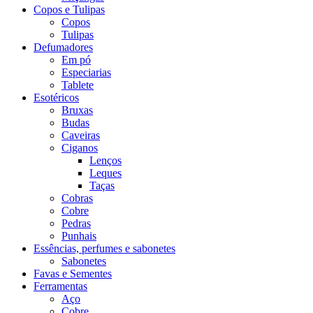
Copos e Tulipas
Copos
Tulipas
Defumadores
Em pó
Especiarias
Tablete
Esotéricos
Bruxas
Budas
Caveiras
Ciganos
Lenços
Leques
Taças
Cobras
Cobre
Pedras
Punhais
Essências, perfumes e sabonetes
Sabonetes
Favas e Sementes
Ferramentas
Aço
Cobre