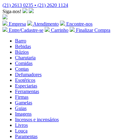
(21) 2613 0235 • (21) 2620 1124
Siga-nos!
Empresa
Atendimento
Encontre-nos
Entre/Cadastre-se
Carrinho
Finalizar Compra
Barro
Bebidas
Búzios
Charutaria
Comidas
Contas
Defumadores
Esotéricos
Especiarias
Ferramentas
Firmas
Gamelas
Guias
Imagens
Incensos e incensários
Livros
Louça
Paramentas