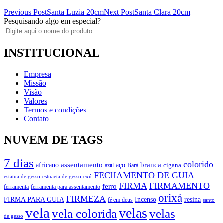
Post
Previous Post
Santa Luzia 20cm
Next Post
Santa Clara 20cm
Pesquisando algo em especial?
navigation
INSTITUCIONAL
Empresa
Missão
Visão
Valores
Termos e condições
Contato
NUVEM DE TAGS
7 dias
colorido
branca
assentamento
aço
africano
azul
cigana
Bará
FECHAMENTO DE GUIA
estatua de gesso
exú
estuaeta de gesso
FIRMA
FIRMAMENTO
ferro
ferramenta
ferramenta para assentamento
orixá
FIRMEZA
FIRMA PARA GUIA
Incenso
resina
fé em deus
santo
vela
velas
vela colorida
velas
de gesso