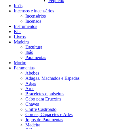
Pequeno
Imãs
Incensos e incensários
Incensários
Incensos
Instrumentos
Kits
Livros
Madeira
Escultura
Ibás
Paramentas
Morim
Paramentas
Abebes
Adagas, Machados e Espadas
Adjas
Aros
Braceletes e pulseiras
Cabo para Eruexim
Chaves
Chifre Castroado
Coroas, Capacetes e Ades
Jogos de Paramentas
Madeira