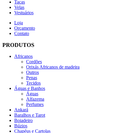
Taças
Velas
Vestuários
Loja
Orçamento
Contato
PRODUTOS
Africanos
Cordões
Orixás Africanos de madeira
Outros
Penas
Tecidos
Águas e Banhos
Águas
Alfazema
Perfumes
Ankará
Baralhos e Tarot
Boiadeiro
Búzios
Chapéus e Cartolas