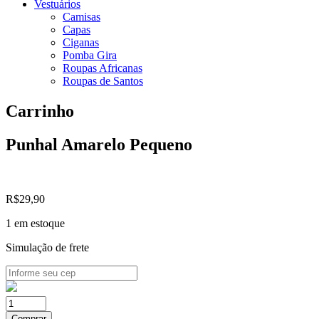
Vestuários
Camisas
Capas
Ciganas
Pomba Gira
Roupas Africanas
Roupas de Santos
Carrinho
Punhal Amarelo Pequeno
R$
29,90
1 em estoque
Simulação de frete
Punhal
Amarelo
Comprar