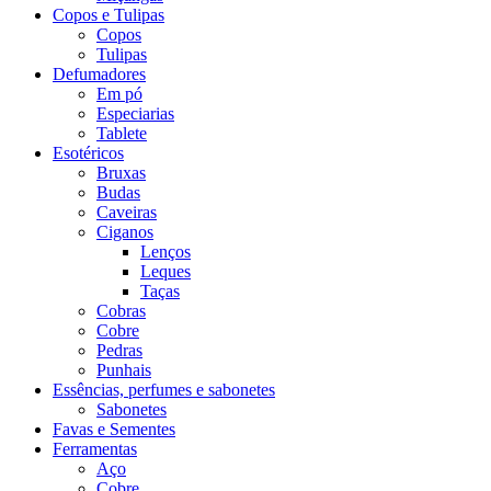
Copos e Tulipas
Copos
Tulipas
Defumadores
Em pó
Especiarias
Tablete
Esotéricos
Bruxas
Budas
Caveiras
Ciganos
Lenços
Leques
Taças
Cobras
Cobre
Pedras
Punhais
Essências, perfumes e sabonetes
Sabonetes
Favas e Sementes
Ferramentas
Aço
Cobre