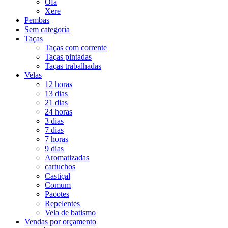
Ofá
Xere
Pembas
Sem categoria
Taças
Taças com corrente
Taças pintadas
Taças trabalhadas
Velas
12 horas
13 dias
21 dias
24 horas
3 dias
7 dias
7 horas
9 dias
Aromatizadas
cartuchos
Castiçal
Comum
Pacotes
Repelentes
Vela de batismo
Vendas por orçamento