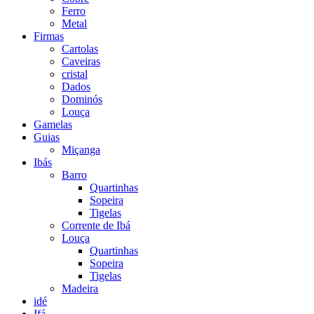
Ferro
Metal
Firmas
Cartolas
Caveiras
cristal
Dados
Dominós
Louça
Gamelas
Guias
Miçanga
Ibás
Barro
Quartinhas
Sopeira
Tigelas
Corrente de Ibá
Louça
Quartinhas
Sopeira
Tigelas
Madeira
idé
Ifá