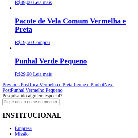
R$
49,00
Leia mais
Pacote de Vela Comum Vermelha e
Preta
R$
19,50
Comprar
Punhal Verde Pequeno
R$
29,90
Leia mais
Post
Previous Post
Taça Vermelha e Preta Leque e Punhal
Next
Post
Punhal Vermelho Pequeno
navigation
Pesquisando algo em especial?
INSTITUCIONAL
Empresa
Missão