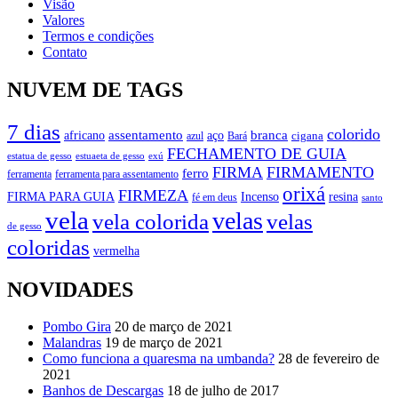
Visão
Valores
Termos e condições
Contato
NUVEM DE TAGS
7 dias
colorido
branca
assentamento
aço
africano
azul
cigana
Bará
FECHAMENTO DE GUIA
estatua de gesso
exú
estuaeta de gesso
FIRMA
FIRMAMENTO
ferro
ferramenta
ferramenta para assentamento
orixá
FIRMEZA
FIRMA PARA GUIA
Incenso
resina
fé em deus
santo
vela
velas
vela colorida
velas
de gesso
coloridas
vermelha
NOVIDADES
Pombo Gira
20 de março de 2021
Malandras
19 de março de 2021
Como funciona a quaresma na umbanda?
28 de fevereiro de
2021
Banhos de Descargas
18 de julho de 2017