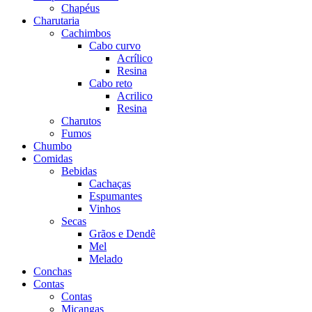
Chapéus
Charutaria
Cachimbos
Cabo curvo
Acrílico
Resina
Cabo reto
Acrilico
Resina
Charutos
Fumos
Chumbo
Comidas
Bebidas
Cachaças
Espumantes
Vinhos
Secas
Grãos e Dendê
Mel
Melado
Conchas
Contas
Contas
Miçangas