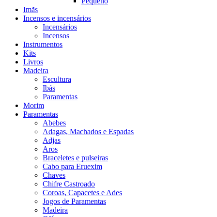
Pequeno
Imãs
Incensos e incensários
Incensários
Incensos
Instrumentos
Kits
Livros
Madeira
Escultura
Ibás
Paramentas
Morim
Paramentas
Abebes
Adagas, Machados e Espadas
Adjas
Aros
Braceletes e pulseiras
Cabo para Eruexim
Chaves
Chifre Castroado
Coroas, Capacetes e Ades
Jogos de Paramentas
Madeira