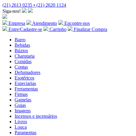
(21) 2613 0235 • (21) 2620 1124
Siga-nos!
Empresa
Atendimento
Encontre-nos
Entre/Cadastre-se
Carrinho
Finalizar Compra
Barro
Bebidas
Búzios
Charutaria
Comidas
Contas
Defumadores
Esotéricos
Especiarias
Ferramentas
Firmas
Gamelas
Guias
Imagens
Incensos e incensários
Livros
Louça
Paramentas