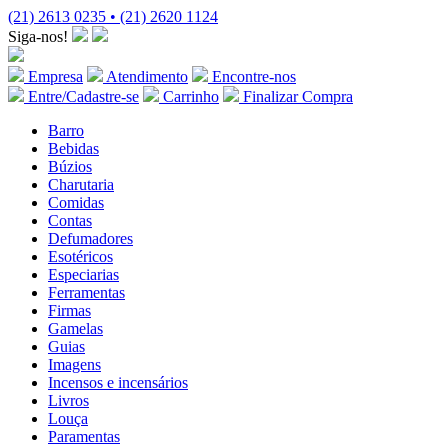
(21) 2613 0235 • (21) 2620 1124
Siga-nos!
Empresa
Atendimento
Encontre-nos
Entre/Cadastre-se
Carrinho
Finalizar Compra
Barro
Bebidas
Búzios
Charutaria
Comidas
Contas
Defumadores
Esotéricos
Especiarias
Ferramentas
Firmas
Gamelas
Guias
Imagens
Incensos e incensários
Livros
Louça
Paramentas