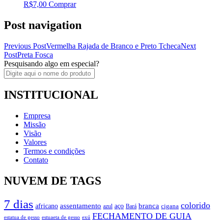
R$
7,00
Comprar
Post navigation
Previous Post
Vermelha Rajada de Branco e Preto Tcheca
Next
Post
Preta Fosca
Pesquisando algo em especial?
INSTITUCIONAL
Empresa
Missão
Visão
Valores
Termos e condições
Contato
NUVEM DE TAGS
7 dias
colorido
branca
assentamento
aço
africano
azul
cigana
Bará
FECHAMENTO DE GUIA
estatua de gesso
exú
estuaeta de gesso