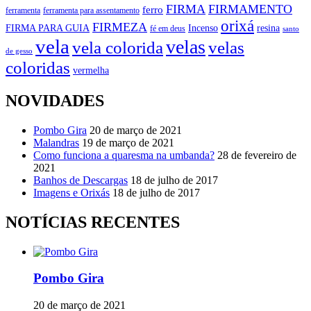
FIRMA
FIRMAMENTO
ferro
ferramenta
ferramenta para assentamento
orixá
FIRMEZA
FIRMA PARA GUIA
Incenso
resina
fé em deus
santo
vela
velas
vela colorida
velas
de gesso
coloridas
vermelha
NOVIDADES
Pombo Gira
20 de março de 2021
Malandras
19 de março de 2021
Como funciona a quaresma na umbanda?
28 de fevereiro de
2021
Banhos de Descargas
18 de julho de 2017
Imagens e Orixás
18 de julho de 2017
NOTÍCIAS RECENTES
Pombo Gira
20 de março de 2021