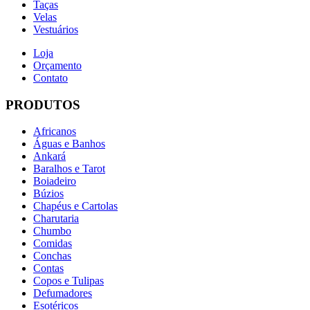
Taças
Velas
Vestuários
Loja
Orçamento
Contato
PRODUTOS
Africanos
Águas e Banhos
Ankará
Baralhos e Tarot
Boiadeiro
Búzios
Chapéus e Cartolas
Charutaria
Chumbo
Comidas
Conchas
Contas
Copos e Tulipas
Defumadores
Esotéricos