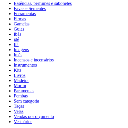
Essências, perfumes e sabonetes
Favas e Sementes
Ferramentas
Firmas
Gamelas
Guias
Ibás
idé
Ifá
Imagens
Imãs
Incensos e incensários
Instrumentos
Kits
Livros
Madeira
Morim
Paramentas
Pembas
Sem categoria
Taças
Velas
Vendas por orçamento
Vestuários