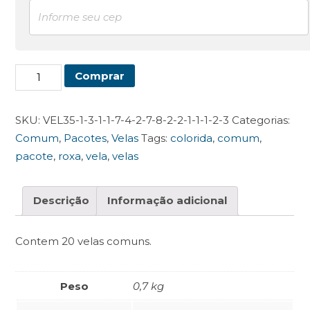
Pacote
Comprar
de
Vela
SKU:
VEL35-1-3-1-1-7-4-2-7-8-2-2-1-1-1-2-3
Categorias:
Comum
Comum
,
Pacotes
,
Velas
Tags:
colorida
,
comum
,
Roxa
pacote
,
roxa
,
vela
,
velas
quantidade
Descrição
Informação adicional
Contem 20 velas comuns.
Peso
0,7 kg