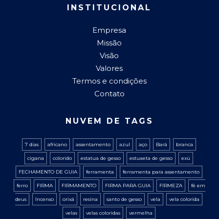
INSTITUCIONAL
Empresa
Missão
Visão
Valores
Termos e condições
Contato
NUVEM DE TAGS
7 dias
africano
assentamento
azul
aço
Bará
branca
cigana
colorido
estatua de gesso
estuaeta de gesso
exú
FECHAMENTO DE GUIA
ferramenta
ferramenta para assentamento
ferro
FIRMA
FIRMAMENTO
FIRMA PARA GUIA
FIRMEZA
fé em
deus
Incenso
orixá
resina
santo de gesso
vela
vela colorida
velas
velas coloridas
vermelha