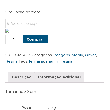
Simulação de frete
Orixá
Comprar
Iemanjá
Marfim
SKU:
CMS053
Categorias:
Imagens
,
Médio
,
Orixás
,
Média
Resina
Tags:
Iemanjá
,
marfim
,
resina
quantidade
Descrição
Informação adicional
Tamanho 30 cm
Peso
1,1 kg