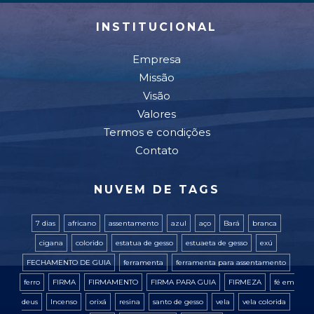
INSTITUCIONAL
Empresa
Missão
Visão
Valores
Termos e condições
Contato
NUVEM DE TAGS
7 dias
africano
assentamento
azul
aço
Bará
branca
cigana
colorido
estatua de gesso
estuaeta de gesso
exú
FECHAMENTO DE GUIA
ferramenta
ferramenta para assentamento
ferro
FIRMA
FIRMAMENTO
FIRMA PARA GUIA
FIRMEZA
fé em
deus
Incenso
orixá
resina
santo de gesso
vela
vela colorida