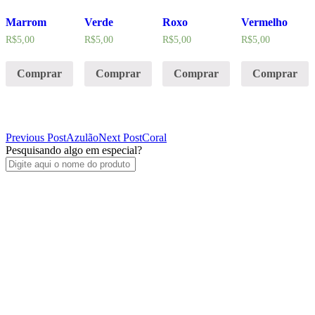
Marrom
Verde
Roxo
Vermelho
R$
5,00
R$
5,00
R$
5,00
R$
5,00
Comprar
Comprar
Comprar
Comprar
Post
Previous Post
Azulão
Next Post
Coral
Pesquisando algo em especial?
navigation