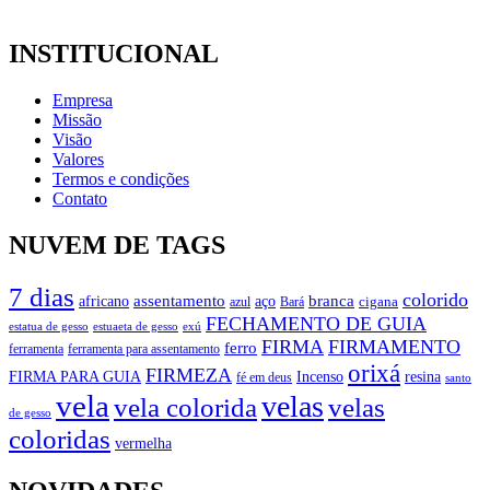
INSTITUCIONAL
Empresa
Missão
Visão
Valores
Termos e condições
Contato
NUVEM DE TAGS
7 dias
colorido
branca
assentamento
aço
africano
azul
cigana
Bará
FECHAMENTO DE GUIA
estatua de gesso
exú
estuaeta de gesso
FIRMA
FIRMAMENTO
ferro
ferramenta
ferramenta para assentamento
orixá
FIRMEZA
FIRMA PARA GUIA
Incenso
resina
fé em deus
santo
vela
velas
vela colorida
velas
de gesso
coloridas
vermelha