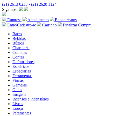
(21) 2613 0235 • (21) 2620 1124
Siga-nos!
Empresa
Atendimento
Encontre-nos
Entre/Cadastre-se
Carrinho
Finalizar Compra
Barro
Bebidas
Búzios
Charutaria
Comidas
Contas
Defumadores
Esotéricos
Especiarias
Ferramentas
Firmas
Gamelas
Guias
Imagens
Incensos e incensários
Livros
Louça
Paramentas