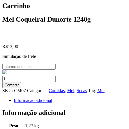
Carrinho
Mel Coqueiral Dunorte 1240g
R$
13,90
Simulação de frete
Mel
Coqueiral
Comprar
Dunorte
SKU:
CM07
Categorias:
Comidas
,
Mel
,
Secas
Tag:
Mel
1240g
quantidade
Informação adicional
Informação adicional
Peso
1,27 kg