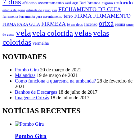
7 dias
colorido
branca
assentamento
aço
africano
azul
cigana
Bará
FECHAMENTO DE GUIA
estatua de gesso
exú
estuaeta de gesso
FIRMA
FIRMAMENTO
ferro
ferramenta
ferramenta para assentamento
orixá
FIRMEZA
FIRMA PARA GUIA
Incenso
resina
fé em deus
santo
vela
velas
vela colorida
velas
de gesso
coloridas
vermelha
NOVIDADES
Pombo Gira
20 de março de 2021
Malandras
19 de março de 2021
Como funciona a quaresma na umbanda?
28 de fevereiro de
2021
Banhos de Descargas
18 de julho de 2017
Imagens e Orixás
18 de julho de 2017
NOTÍCIAS RECENTES
Pombo Gira