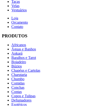
Taças
Velas
Vestuários
Loja
Orçamento
Contato
PRODUTOS
Africanos
Águas e Banhos
Ankará
Baralhos e Tarot
Boiadeiro
Búzios
Chapéus e Cartolas
Charutaria
Chumbo
Comidas
Conchas
Contas
Copos e Tulipas
Defumadores
Esotéricos