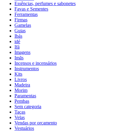
Essências, perfumes e sabonetes
Favas e Sementes
Ferramentas
Firmas
Gamelas
Guias
Ibás
idé
Ifá
Imagens
Imãs
Incensos e incensários
Instrumentos
Kits
Livros
Madeira
Morim
Paramentas
Pembas
Sem categoria
Taças
Velas
Vendas por orçamento
Vestuários