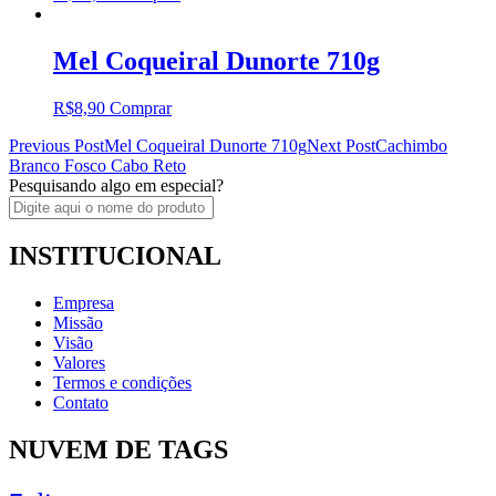
Mel Coqueiral Dunorte 710g
R$
8,90
Comprar
Post
Previous Post
Mel Coqueiral Dunorte 710g
Next Post
Cachimbo
Branco Fosco Cabo Reto
navigation
Pesquisando algo em especial?
INSTITUCIONAL
Empresa
Missão
Visão
Valores
Termos e condições
Contato
NUVEM DE TAGS