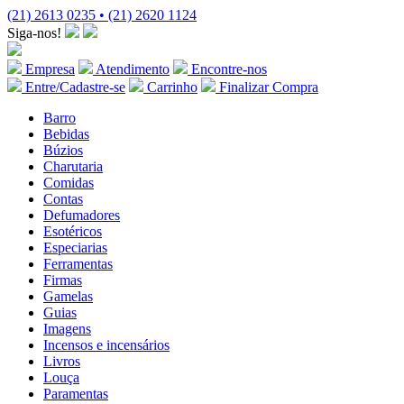
(21) 2613 0235 • (21) 2620 1124
Siga-nos!
Empresa
Atendimento
Encontre-nos
Entre/Cadastre-se
Carrinho
Finalizar Compra
Barro
Bebidas
Búzios
Charutaria
Comidas
Contas
Defumadores
Esotéricos
Especiarias
Ferramentas
Firmas
Gamelas
Guias
Imagens
Incensos e incensários
Livros
Louça
Paramentas