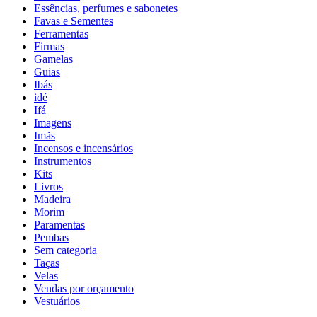
Essências, perfumes e sabonetes
Favas e Sementes
Ferramentas
Firmas
Gamelas
Guias
Ibás
idé
Ifá
Imagens
Imãs
Incensos e incensários
Instrumentos
Kits
Livros
Madeira
Morim
Paramentas
Pembas
Sem categoria
Taças
Velas
Vendas por orçamento
Vestuários