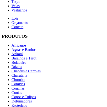
Taças
Velas
Vestuários
Loja
Orçamento
Contato
PRODUTOS
Africanos
Águas e Banhos
Ankará
Baralhos e Tarot
Boiadeiro
Búzios
Chapéus e Cartolas
Charutaria
Chumbo
Comidas
Conchas
Contas
Copos e Tulipas
Defumadores
Esotéricos