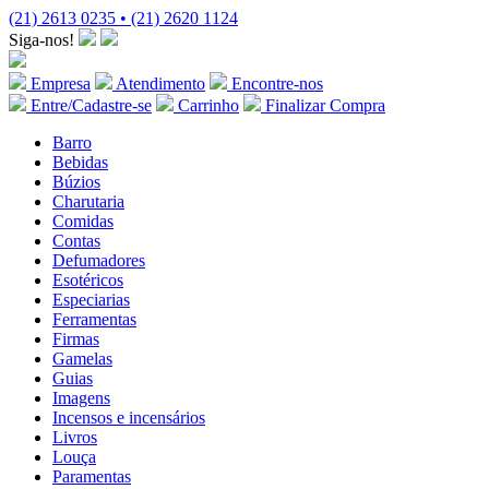
(21) 2613 0235 • (21) 2620 1124
Siga-nos!
Empresa
Atendimento
Encontre-nos
Entre/Cadastre-se
Carrinho
Finalizar Compra
Barro
Bebidas
Búzios
Charutaria
Comidas
Contas
Defumadores
Esotéricos
Especiarias
Ferramentas
Firmas
Gamelas
Guias
Imagens
Incensos e incensários
Livros
Louça
Paramentas