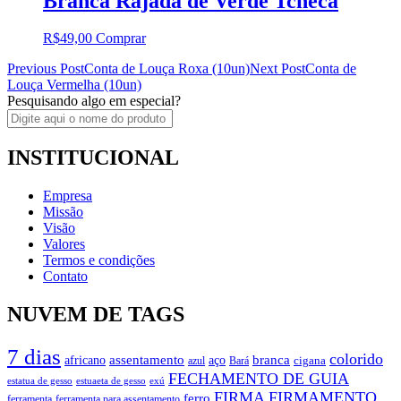
Branca Rajada de Verde Tcheca
R$
49,00
Comprar
Post
Previous Post
Conta de Louça Roxa (10un)
Next Post
Conta de
Louça Vermelha (10un)
navigation
Pesquisando algo em especial?
INSTITUCIONAL
Empresa
Missão
Visão
Valores
Termos e condições
Contato
NUVEM DE TAGS
7 dias
colorido
branca
assentamento
aço
africano
azul
cigana
Bará
FECHAMENTO DE GUIA
estatua de gesso
exú
estuaeta de gesso
FIRMA
FIRMAMENTO
ferro
ferramenta
ferramenta para assentamento