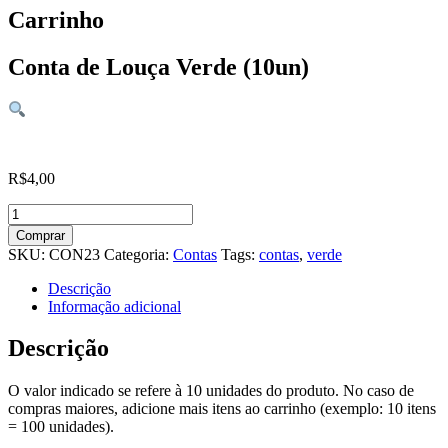
Carrinho
Conta de Louça Verde (10un)
R$
4,00
Conta
de
Comprar
Louça
SKU:
CON23
Categoria:
Contas
Tags:
contas
,
verde
Verde
(10un)
Descrição
quantidade
Informação adicional
Descrição
O valor indicado se refere à 10 unidades do produto. No caso de
compras maiores, adicione mais itens ao carrinho (exemplo: 10 itens
= 100 unidades).