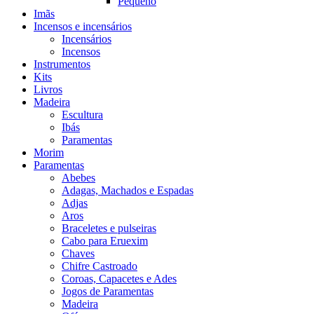
Pequeno
Imãs
Incensos e incensários
Incensários
Incensos
Instrumentos
Kits
Livros
Madeira
Escultura
Ibás
Paramentas
Morim
Paramentas
Abebes
Adagas, Machados e Espadas
Adjas
Aros
Braceletes e pulseiras
Cabo para Eruexim
Chaves
Chifre Castroado
Coroas, Capacetes e Ades
Jogos de Paramentas
Madeira