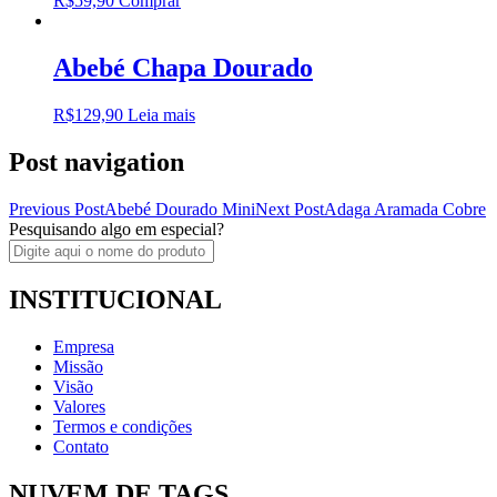
R$
59,90
Comprar
Abebé Chapa Dourado
R$
129,90
Leia mais
Post navigation
Previous Post
Abebé Dourado Mini
Next Post
Adaga Aramada Cobre
Pesquisando algo em especial?
INSTITUCIONAL
Empresa
Missão
Visão
Valores
Termos e condições
Contato
NUVEM DE TAGS