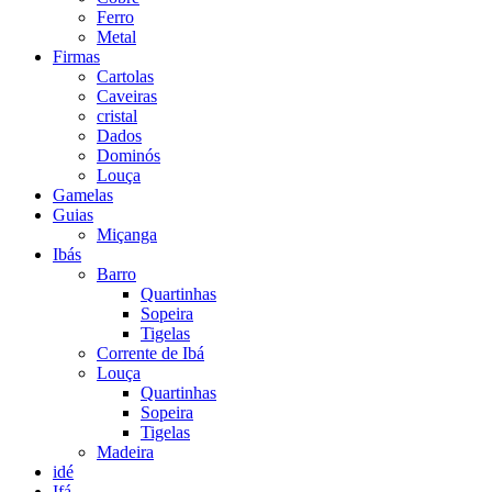
Ferro
Metal
Firmas
Cartolas
Caveiras
cristal
Dados
Dominós
Louça
Gamelas
Guias
Miçanga
Ibás
Barro
Quartinhas
Sopeira
Tigelas
Corrente de Ibá
Louça
Quartinhas
Sopeira
Tigelas
Madeira
idé
Ifá