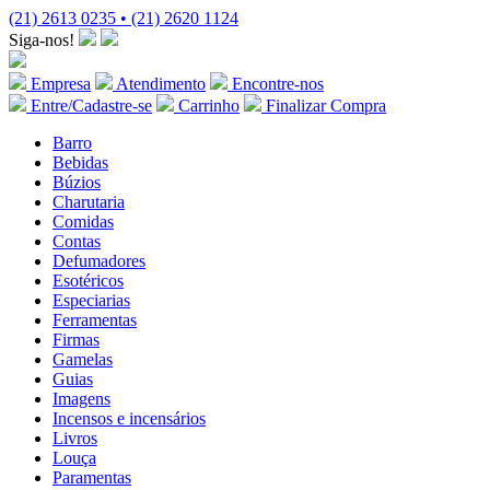
(21) 2613 0235 • (21) 2620 1124
Siga-nos!
Empresa
Atendimento
Encontre-nos
Entre/Cadastre-se
Carrinho
Finalizar Compra
Barro
Bebidas
Búzios
Charutaria
Comidas
Contas
Defumadores
Esotéricos
Especiarias
Ferramentas
Firmas
Gamelas
Guias
Imagens
Incensos e incensários
Livros
Louça
Paramentas