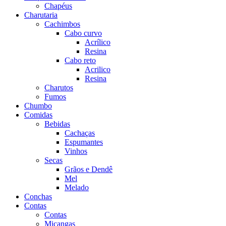
Chapéus
Charutaria
Cachimbos
Cabo curvo
Acrílico
Resina
Cabo reto
Acrilico
Resina
Charutos
Fumos
Chumbo
Comidas
Bebidas
Cachaças
Espumantes
Vinhos
Secas
Grãos e Dendê
Mel
Melado
Conchas
Contas
Contas
Miçangas