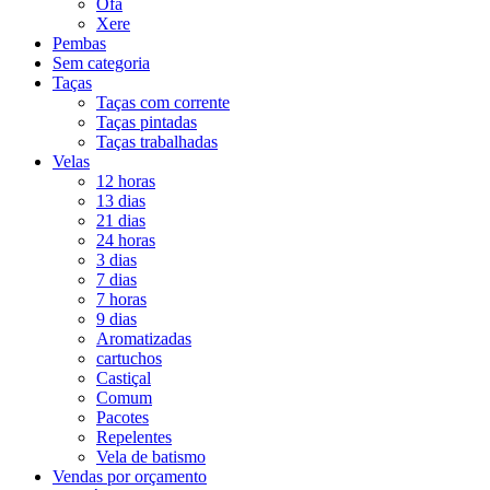
Ofá
Xere
Pembas
Sem categoria
Taças
Taças com corrente
Taças pintadas
Taças trabalhadas
Velas
12 horas
13 dias
21 dias
24 horas
3 dias
7 dias
7 horas
9 dias
Aromatizadas
cartuchos
Castiçal
Comum
Pacotes
Repelentes
Vela de batismo
Vendas por orçamento