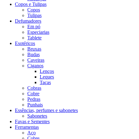
Copos e Tulipas
Copos
Tulipas
Defumadores
Em pó
Especiarias
Tablete
Esotéricos
Bruxas
Budas
Caveiras
Ciganos
Lenços
Leques
Taças
Cobras
Cobre
Pedras
Punhais
Essências, perfumes e sabonetes
Sabonetes
Favas e Sementes
Ferramentas
Aço
Cobre