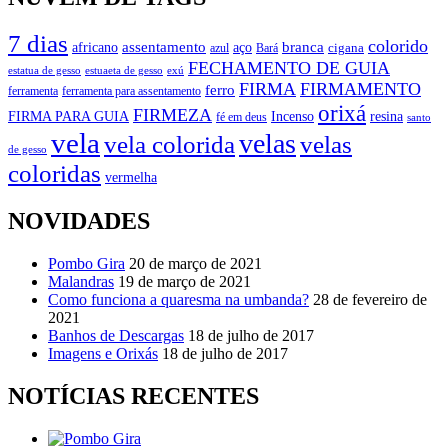
7 dias
colorido
branca
assentamento
aço
africano
azul
cigana
Bará
FECHAMENTO DE GUIA
estatua de gesso
exú
estuaeta de gesso
FIRMA
FIRMAMENTO
ferro
ferramenta
ferramenta para assentamento
orixá
FIRMEZA
FIRMA PARA GUIA
Incenso
resina
fé em deus
santo
vela
velas
vela colorida
velas
de gesso
coloridas
vermelha
NOVIDADES
Pombo Gira
20 de março de 2021
Malandras
19 de março de 2021
Como funciona a quaresma na umbanda?
28 de fevereiro de
2021
Banhos de Descargas
18 de julho de 2017
Imagens e Orixás
18 de julho de 2017
NOTÍCIAS RECENTES