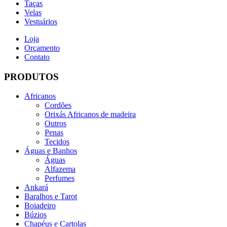
Taças
Velas
Vestuários
Loja
Orçamento
Contato
PRODUTOS
Africanos
Cordões
Orixás Africanos de madeira
Outros
Penas
Tecidos
Águas e Banhos
Águas
Alfazema
Perfumes
Ankará
Baralhos e Tarot
Boiadeiro
Búzios
Chapéus e Cartolas