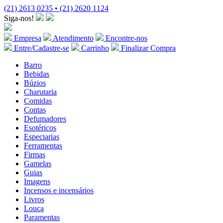
(21) 2613 0235 • (21) 2620 1124
Siga-nos!
Empresa
Atendimento
Encontre-nos
Entre/Cadastre-se
Carrinho
Finalizar Compra
Barro
Bebidas
Búzios
Charutaria
Comidas
Contas
Defumadores
Esotéricos
Especiarias
Ferramentas
Firmas
Gamelas
Guias
Imagens
Incensos e incensários
Livros
Louça
Paramentas