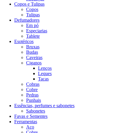
Copos e Tulipas
Copos
Tulipas
Defumadores
Em pó
Especiarias
Tablete
Esotéricos
Bruxas
Budas
Caveiras
Ciganos
Lenços
Leques
Taças
Cobras
Cobre
Pedras
Punhais
Essências, perfumes e sabonetes
Sabonetes
Favas e Sementes
Ferramentas
Aço
Cobre