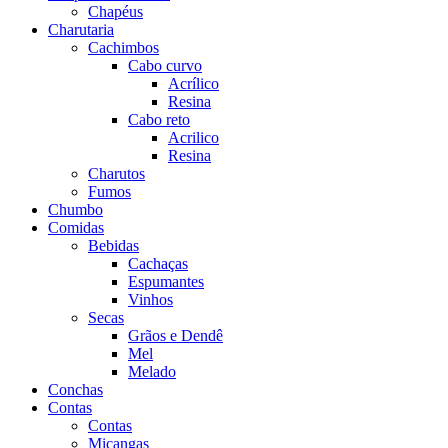
Chapéus
Charutaria
Cachimbos
Cabo curvo
Acrílico
Resina
Cabo reto
Acrilico
Resina
Charutos
Fumos
Chumbo
Comidas
Bebidas
Cachaças
Espumantes
Vinhos
Secas
Grãos e Dendê
Mel
Melado
Conchas
Contas
Contas
Miçangas