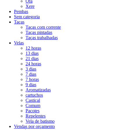
Ofá
Xere
Pembas
Sem categoria
Taças
Taças com corrente
Taças pintadas
Taças trabalhadas
Velas
12 horas
13 dias
21 dias
24 horas
3 dias
7 dias
7 horas
9 dias
Aromatizadas
cartuchos
Castiçal
Comum
Pacotes
Repelentes
Vela de batismo
Vendas por orçamento