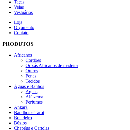
Taças
Velas
Vestuários
Loja
Orçamento
Contato
PRODUTOS
Africanos
Cordões
Orixás Africanos de madeira
Outros
Penas
Tecidos
Águas e Banhos
Águas
Alfazema
Perfumes
Ankará
Baralhos e Tarot
Boiadeiro
Búzios
Chapéus e Cartolas