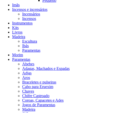
Pequeno
Imãs
Incensos e incensários
Incensários
Incensos
Instrumentos
Kits
Livros
Madeira
Escultura
Ibás
Paramentas
Morim
Paramentas
Abebes
Adagas, Machados e Espadas
Adjas
Aros
Braceletes e pulseiras
Cabo para Eruexim
Chaves
Chifre Castroado
Coroas, Capacetes e Ades
Jogos de Paramentas
Madeira