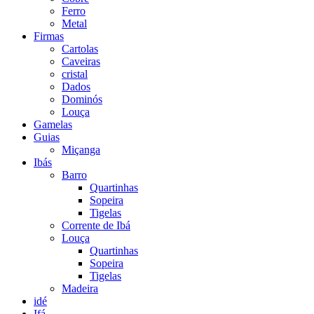
Ferro
Metal
Firmas
Cartolas
Caveiras
cristal
Dados
Dominós
Louça
Gamelas
Guias
Miçanga
Ibás
Barro
Quartinhas
Sopeira
Tigelas
Corrente de Ibá
Louça
Quartinhas
Sopeira
Tigelas
Madeira
idé
Ifá