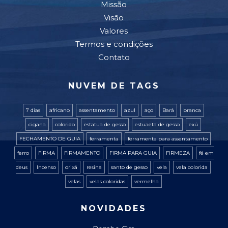
Missão
Visão
Valores
Termos e condições
Contato
NUVEM DE TAGS
7 dias
africano
assentamento
azul
aço
Bará
branca
cigana
colorido
estatua de gesso
estuaeta de gesso
exú
FECHAMENTO DE GUIA
ferramenta
ferramenta para assentamento
ferro
FIRMA
FIRMAMENTO
FIRMA PARA GUIA
FIRMEZA
fé em
deus
Incenso
orixá
resina
santo de gesso
vela
vela colorida
velas
velas coloridas
vermelha
NOVIDADES