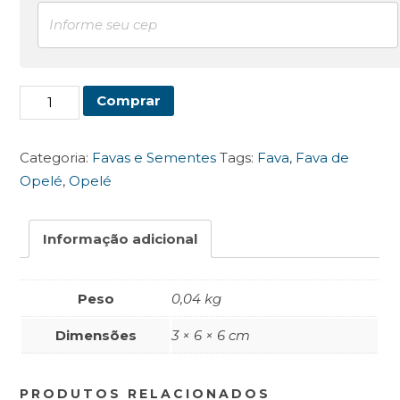
Fava
Comprar
de
Opelé
Categoria:
Favas e Sementes
Tags:
Fava
,
Fava de
quantidade
Opelé
,
Opelé
Informação adicional
Peso
0,04 kg
Dimensões
3 × 6 × 6 cm
PRODUTOS RELACIONADOS