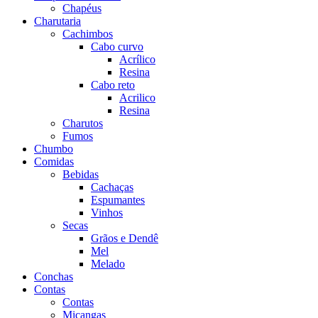
Chapéus
Charutaria
Cachimbos
Cabo curvo
Acrílico
Resina
Cabo reto
Acrilico
Resina
Charutos
Fumos
Chumbo
Comidas
Bebidas
Cachaças
Espumantes
Vinhos
Secas
Grãos e Dendê
Mel
Melado
Conchas
Contas
Contas
Miçangas