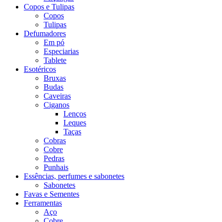
Copos e Tulipas
Copos
Tulipas
Defumadores
Em pó
Especiarias
Tablete
Esotéricos
Bruxas
Budas
Caveiras
Ciganos
Lenços
Leques
Taças
Cobras
Cobre
Pedras
Punhais
Essências, perfumes e sabonetes
Sabonetes
Favas e Sementes
Ferramentas
Aço
Cobre