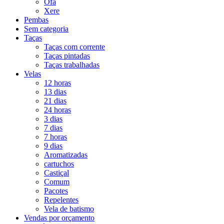
Ofá
Xere
Pembas
Sem categoria
Taças
Taças com corrente
Taças pintadas
Taças trabalhadas
Velas
12 horas
13 dias
21 dias
24 horas
3 dias
7 dias
7 horas
9 dias
Aromatizadas
cartuchos
Castiçal
Comum
Pacotes
Repelentes
Vela de batismo
Vendas por orçamento