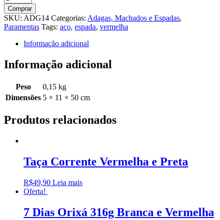
Aço
Comprar
Vermelha
SKU:
ADG14
Categorias:
Adagas, Machados e Espadas
,
50cm
Paramentas
Tags:
aço
,
espada
,
vermelha
quantidade
Informação adicional
Informação adicional
Peso
0,15 kg
Dimensões
5 × 11 × 50 cm
Produtos relacionados
Taça Corrente Vermelha e Preta
R$
49,90
Leia mais
Oferta!
7 Dias Orixá 316g Branca e Vermelha