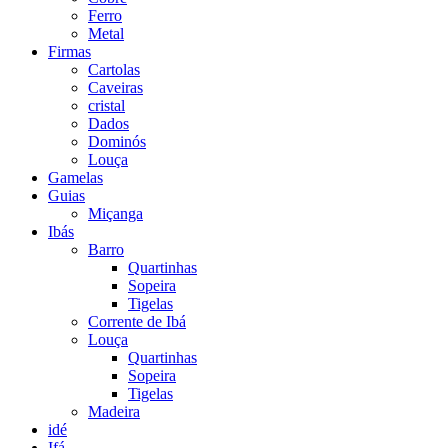
Ferro
Metal
Firmas
Cartolas
Caveiras
cristal
Dados
Dominós
Louça
Gamelas
Guias
Miçanga
Ibás
Barro
Quartinhas
Sopeira
Tigelas
Corrente de Ibá
Louça
Quartinhas
Sopeira
Tigelas
Madeira
idé
Ifá