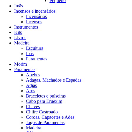
Pequeno
Imãs
Incensos e incensários
Incensários
Incensos
Instrumentos
Kits
Livros
Madeira
Escultura
Ibás
Paramentas
Morim
Paramentas
Abebes
Adagas, Machados e Espadas
Adjas
Aros
Braceletes e pulseiras
Cabo para Eruexim
Chaves
Chifre Castroado
Coroas, Capacetes e Ades
Jogos de Paramentas
Madeira