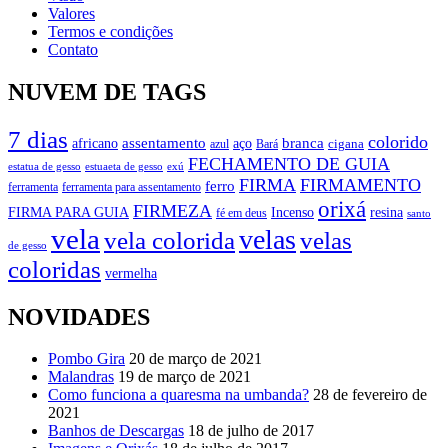
Valores
Termos e condições
Contato
NUVEM DE TAGS
7 dias
colorido
branca
assentamento
aço
africano
azul
cigana
Bará
FECHAMENTO DE GUIA
estatua de gesso
exú
estuaeta de gesso
FIRMA
FIRMAMENTO
ferro
ferramenta
ferramenta para assentamento
orixá
FIRMEZA
FIRMA PARA GUIA
Incenso
resina
fé em deus
santo
vela
velas
vela colorida
velas
de gesso
coloridas
vermelha
NOVIDADES
Pombo Gira
20 de março de 2021
Malandras
19 de março de 2021
Como funciona a quaresma na umbanda?
28 de fevereiro de
2021
Banhos de Descargas
18 de julho de 2017