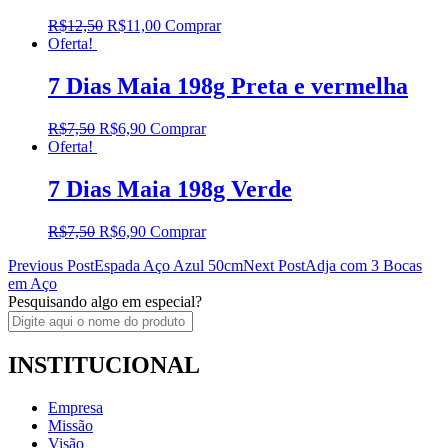
R$
12,50
R$
11,00
Comprar
Oferta!
7 Dias Maia 198g Preta e vermelha
R$
7,50
R$
6,90
Comprar
Oferta!
7 Dias Maia 198g Verde
R$
7,50
R$
6,90
Comprar
Post
Previous Post
Espada Aço Azul 50cm
Next Post
Adja com 3 Bocas
em Aço
navigation
Pesquisando algo em especial?
INSTITUCIONAL
Empresa
Missão
Visão