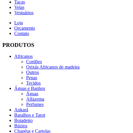
Taças
Velas
Vestuários
Loja
Orçamento
Contato
PRODUTOS
Africanos
Cordões
Orixás Africanos de madeira
Outros
Penas
Tecidos
Águas e Banhos
Águas
Alfazema
Perfumes
Ankará
Baralhos e Tarot
Boiadeiro
Búzios
Chapéus e Cartolas