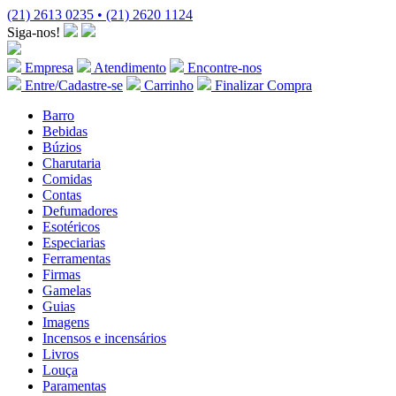
(21) 2613 0235 • (21) 2620 1124
Siga-nos!
Empresa
Atendimento
Encontre-nos
Entre/Cadastre-se
Carrinho
Finalizar Compra
Barro
Bebidas
Búzios
Charutaria
Comidas
Contas
Defumadores
Esotéricos
Especiarias
Ferramentas
Firmas
Gamelas
Guias
Imagens
Incensos e incensários
Livros
Louça
Paramentas