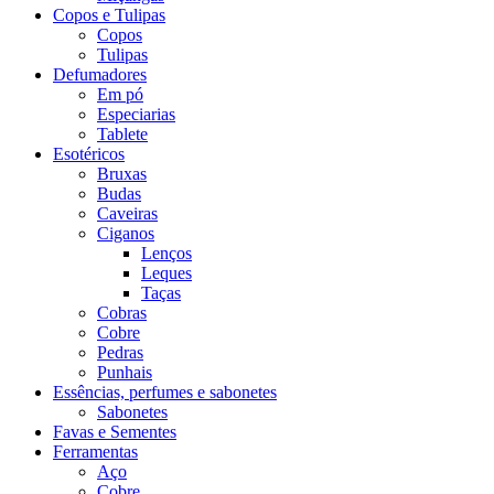
Copos e Tulipas
Copos
Tulipas
Defumadores
Em pó
Especiarias
Tablete
Esotéricos
Bruxas
Budas
Caveiras
Ciganos
Lenços
Leques
Taças
Cobras
Cobre
Pedras
Punhais
Essências, perfumes e sabonetes
Sabonetes
Favas e Sementes
Ferramentas
Aço
Cobre