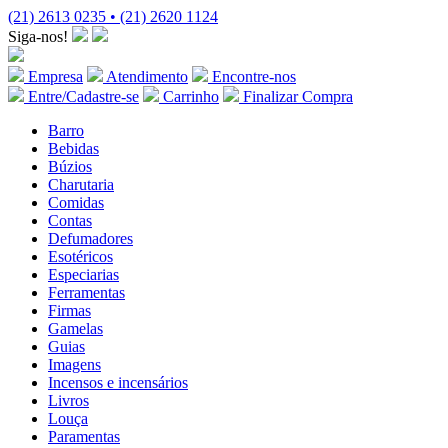
(21) 2613 0235 • (21) 2620 1124
Siga-nos!
Empresa
Atendimento
Encontre-nos
Entre/Cadastre-se
Carrinho
Finalizar Compra
Barro
Bebidas
Búzios
Charutaria
Comidas
Contas
Defumadores
Esotéricos
Especiarias
Ferramentas
Firmas
Gamelas
Guias
Imagens
Incensos e incensários
Livros
Louça
Paramentas