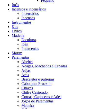
Pequeno
Imãs
Incensos e incensários
Incensários
Incensos
Instrumentos
Kits
Livros
Madeira
Escultura
Ibás
Paramentas
Morim
Paramentas
Abebes
Adagas, Machados e Espadas
Adjas
Aros
Braceletes e pulseiras
Cabo para Eruexim
Chaves
Chifre Castroado
Coroas, Capacetes e Ades
Jogos de Paramentas
Madeira