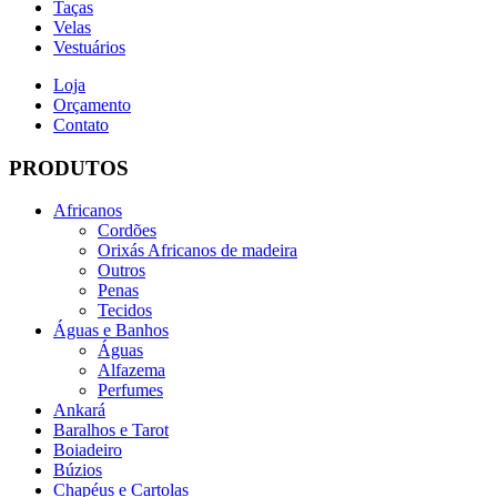
Taças
Velas
Vestuários
Loja
Orçamento
Contato
PRODUTOS
Africanos
Cordões
Orixás Africanos de madeira
Outros
Penas
Tecidos
Águas e Banhos
Águas
Alfazema
Perfumes
Ankará
Baralhos e Tarot
Boiadeiro
Búzios
Chapéus e Cartolas