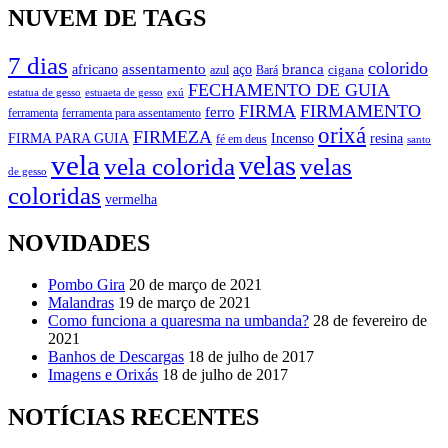
NUVEM DE TAGS
7 dias
colorido
branca
assentamento
aço
africano
azul
cigana
Bará
FECHAMENTO DE GUIA
estatua de gesso
exú
estuaeta de gesso
FIRMA
FIRMAMENTO
ferro
ferramenta
ferramenta para assentamento
orixá
FIRMEZA
FIRMA PARA GUIA
Incenso
resina
fé em deus
santo
vela
velas
vela colorida
velas
de gesso
coloridas
vermelha
NOVIDADES
Pombo Gira
20 de março de 2021
Malandras
19 de março de 2021
Como funciona a quaresma na umbanda?
28 de fevereiro de
2021
Banhos de Descargas
18 de julho de 2017
Imagens e Orixás
18 de julho de 2017
NOTÍCIAS RECENTES