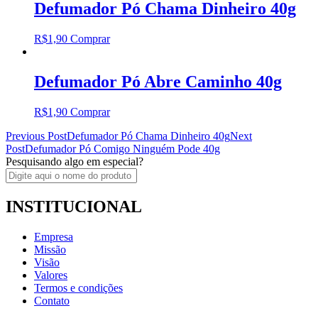
Defumador Pó Chama Dinheiro 40g
R$
1,90
Comprar
Defumador Pó Abre Caminho 40g
R$
1,90
Comprar
Post
Previous Post
Defumador Pó Chama Dinheiro 40g
Next
Post
Defumador Pó Comigo Ninguém Pode 40g
navigation
Pesquisando algo em especial?
INSTITUCIONAL
Empresa
Missão
Visão
Valores
Termos e condições
Contato