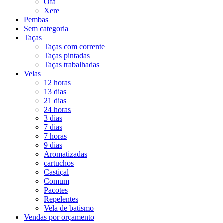
Ofá
Xere
Pembas
Sem categoria
Taças
Taças com corrente
Taças pintadas
Taças trabalhadas
Velas
12 horas
13 dias
21 dias
24 horas
3 dias
7 dias
7 horas
9 dias
Aromatizadas
cartuchos
Castiçal
Comum
Pacotes
Repelentes
Vela de batismo
Vendas por orçamento