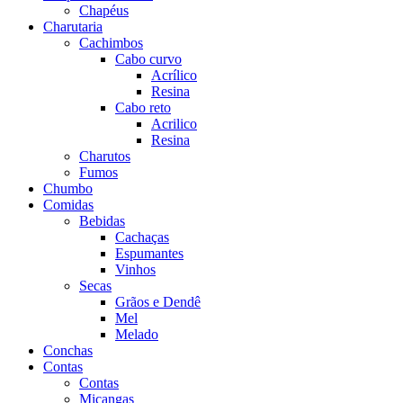
Chapéus
Charutaria
Cachimbos
Cabo curvo
Acrílico
Resina
Cabo reto
Acrilico
Resina
Charutos
Fumos
Chumbo
Comidas
Bebidas
Cachaças
Espumantes
Vinhos
Secas
Grãos e Dendê
Mel
Melado
Conchas
Contas
Contas
Miçangas