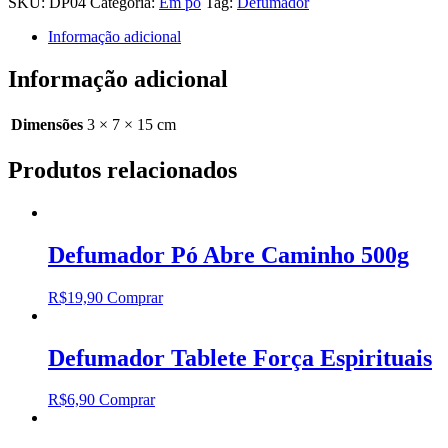
SKU:
DP04
Categoria:
Em pó
Tag:
Defumador
Freguês
40g
Informação adicional
quantidade
Informação adicional
Dimensões
3 × 7 × 15 cm
Produtos relacionados
Defumador Pó Abre Caminho 500g
R$
19,90
Comprar
Defumador Tablete Força Espirituais
R$
6,90
Comprar