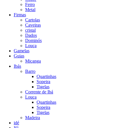
Ferro
Metal
Firmas
Cartolas
Caveiras
cristal
Dados
Dominós
Louça
Gamelas
Guias
Miçanga
Ibás
Barro
Quartinhas
Sopeira
Tigelas
Corrente de Ibá
Louça
Quartinhas
Sopeira
Tigelas
Madeira
idé
Ifá