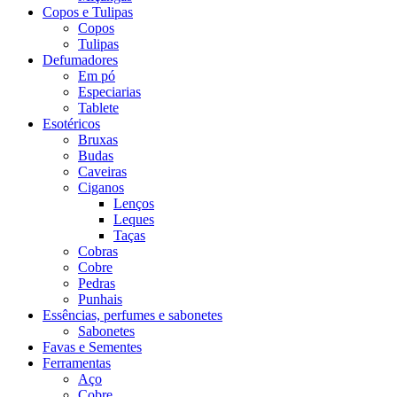
Copos e Tulipas
Copos
Tulipas
Defumadores
Em pó
Especiarias
Tablete
Esotéricos
Bruxas
Budas
Caveiras
Ciganos
Lenços
Leques
Taças
Cobras
Cobre
Pedras
Punhais
Essências, perfumes e sabonetes
Sabonetes
Favas e Sementes
Ferramentas
Aço
Cobre