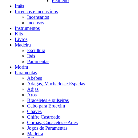
Pequeno
Imãs
Incensos e incensários
Incensários
Incensos
Instrumentos
Kits
Livros
Madeira
Escultura
Ibás
Paramentas
Morim
Paramentas
Abebes
Adagas, Machados e Espadas
Adjas
Aros
Braceletes e pulseiras
Cabo para Eruexim
Chaves
Chifre Castroado
Coroas, Capacetes e Ades
Jogos de Paramentas
Madeira