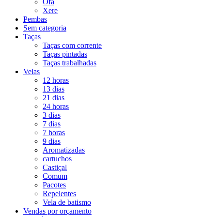
Ofá
Xere
Pembas
Sem categoria
Taças
Taças com corrente
Taças pintadas
Taças trabalhadas
Velas
12 horas
13 dias
21 dias
24 horas
3 dias
7 dias
7 horas
9 dias
Aromatizadas
cartuchos
Castiçal
Comum
Pacotes
Repelentes
Vela de batismo
Vendas por orçamento