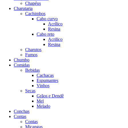
Chapéus
Charutaria
Cachimbos
Cabo curvo
Acrílico
Resina
Cabo reto
Acrilico
Resina
Charutos
Fumos
Chumbo
Comidas
Bebidas
Cachaças
Espumantes
Vinhos
Secas
Grãos e Dendê
Mel
Melado
Conchas
Contas
Contas
Miçangas