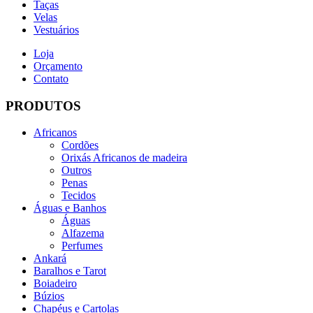
Taças
Velas
Vestuários
Loja
Orçamento
Contato
PRODUTOS
Africanos
Cordões
Orixás Africanos de madeira
Outros
Penas
Tecidos
Águas e Banhos
Águas
Alfazema
Perfumes
Ankará
Baralhos e Tarot
Boiadeiro
Búzios
Chapéus e Cartolas