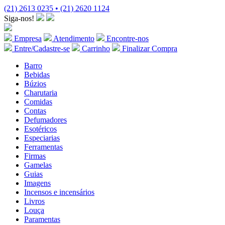
(21) 2613 0235 • (21) 2620 1124
Siga-nos!
Empresa
Atendimento
Encontre-nos
Entre/Cadastre-se
Carrinho
Finalizar Compra
Barro
Bebidas
Búzios
Charutaria
Comidas
Contas
Defumadores
Esotéricos
Especiarias
Ferramentas
Firmas
Gamelas
Guias
Imagens
Incensos e incensários
Livros
Louça
Paramentas