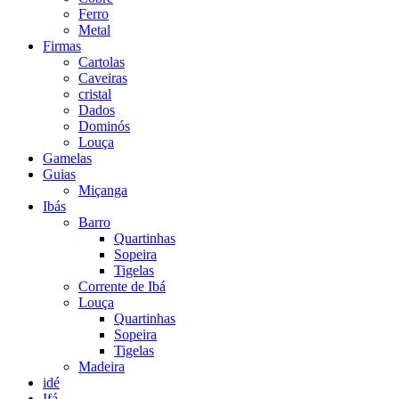
Ferro
Metal
Firmas
Cartolas
Caveiras
cristal
Dados
Dominós
Louça
Gamelas
Guias
Miçanga
Ibás
Barro
Quartinhas
Sopeira
Tigelas
Corrente de Ibá
Louça
Quartinhas
Sopeira
Tigelas
Madeira
idé
Ifá