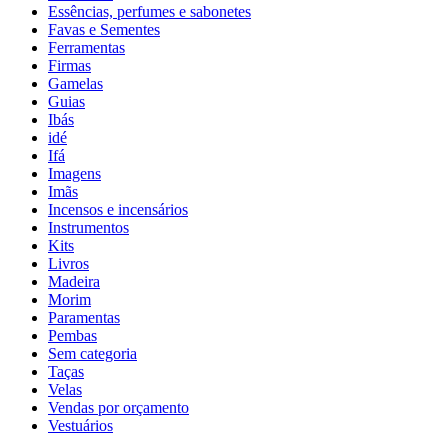
Essências, perfumes e sabonetes
Favas e Sementes
Ferramentas
Firmas
Gamelas
Guias
Ibás
idé
Ifá
Imagens
Imãs
Incensos e incensários
Instrumentos
Kits
Livros
Madeira
Morim
Paramentas
Pembas
Sem categoria
Taças
Velas
Vendas por orçamento
Vestuários