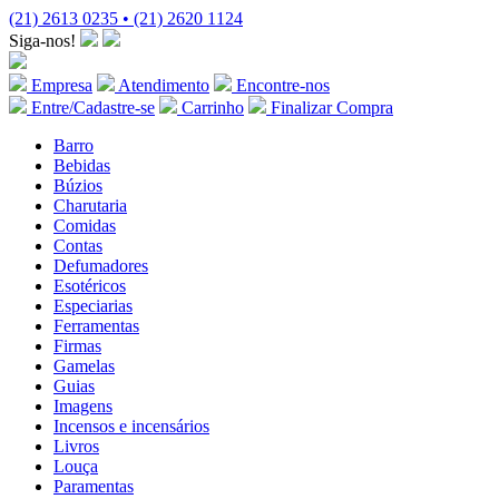
(21) 2613 0235 • (21) 2620 1124
Siga-nos!
Empresa
Atendimento
Encontre-nos
Entre/Cadastre-se
Carrinho
Finalizar Compra
Barro
Bebidas
Búzios
Charutaria
Comidas
Contas
Defumadores
Esotéricos
Especiarias
Ferramentas
Firmas
Gamelas
Guias
Imagens
Incensos e incensários
Livros
Louça
Paramentas