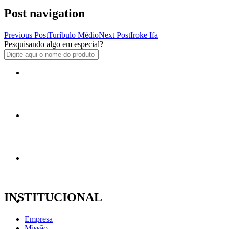
Post navigation
Previous Post
Turíbulo Médio
Next Post
Iroke Ifa
Pesquisando algo em especial?
Livros
Atabaques
Imagens
INSTITUCIONAL
Paramentas
Empresa
Missão