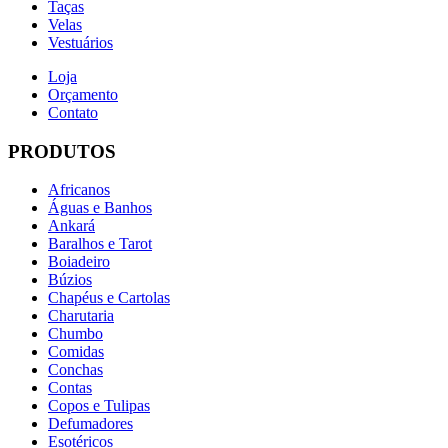
Taças
Velas
Vestuários
Loja
Orçamento
Contato
PRODUTOS
Africanos
Águas e Banhos
Ankará
Baralhos e Tarot
Boiadeiro
Búzios
Chapéus e Cartolas
Charutaria
Chumbo
Comidas
Conchas
Contas
Copos e Tulipas
Defumadores
Esotéricos