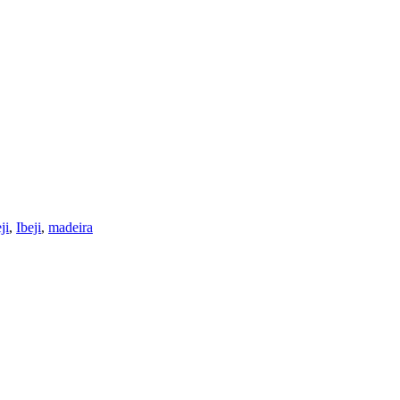
ji
,
Ibeji
,
madeira