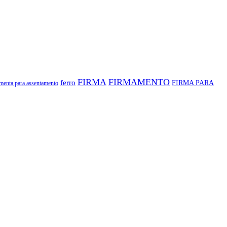
FIRMA
FIRMAMENTO
ferro
FIRMA PARA
amenta para assentamento