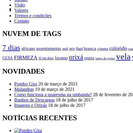
Visão
Valores
Termos e condições
Vestuário
Contato
NUVEM DE TAGS
7 dias
colorido
branca
assentamento
aço
africano
azul
cigana
Bará
est
vela
orixá
FIRMEZA
GUIA
Incenso
resina
fé em deus
santo de gesso
NOVIDADES
Pombo Gira
20 de março de 2021
Malandras
19 de março de 2021
Como funciona a quaresma na umbanda?
28 de fevereiro de 2
Banhos de Descargas
18 de julho de 2017
Imagens e Orixás
18 de julho de 2017
NOTÍCIAS RECENTES