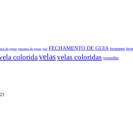
FECHAMENTO DE GUIA
atua de gesso
exú
ferramenta
ferr
estuaeta de gesso
velas
vela colorida
velas coloridas
vermelha
021