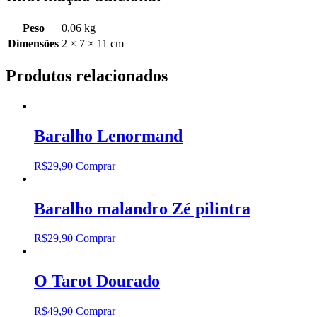
Peso
0,06 kg
Dimensões
2 × 7 × 11 cm
Produtos relacionados
Baralho Lenormand
R$
29,90
Comprar
Baralho malandro Zé pilintra
R$
29,90
Comprar
O Tarot Dourado
R$
49,90
Comprar