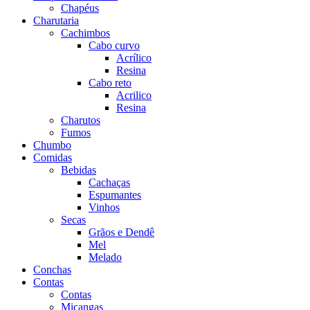
Chapéus
Charutaria
Cachimbos
Cabo curvo
Acrílico
Resina
Cabo reto
Acrilico
Resina
Charutos
Fumos
Chumbo
Comidas
Bebidas
Cachaças
Espumantes
Vinhos
Secas
Grãos e Dendê
Mel
Melado
Conchas
Contas
Contas
Miçangas