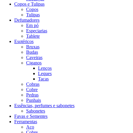
Copos e Tulipas
Copos
Tulipas
Defumadores
Em pó
Especiarias
Tablete
Esotéricos
Bruxas
Budas
Caveiras
Ciganos
Lenços
Leques
Taças
Cobras
Cobre
Pedras
Punhais
Essências, perfumes e sabonetes
Sabonetes
Favas e Sementes
Ferramentas
Aço
Cobre