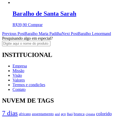
Baralho de Santa Sarah
R$
39,90
Comprar
Post
Previous Post
Baralho Maria Padilha
Next Post
Baralho Lenormand
Pesquisando algo em especial?
navigation
INSTITUCIONAL
Empresa
Missão
Visão
Valores
Termos e condições
Contato
NUVEM DE TAGS
7 dias
colorido
branca
assentamento
aço
africano
azul
cigana
Bará