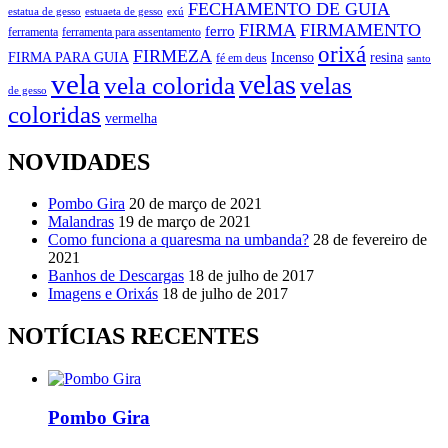
FECHAMENTO DE GUIA
estatua de gesso
exú
estuaeta de gesso
FIRMA
FIRMAMENTO
ferro
ferramenta
ferramenta para assentamento
orixá
FIRMEZA
FIRMA PARA GUIA
Incenso
resina
fé em deus
santo
vela
velas
vela colorida
velas
de gesso
coloridas
vermelha
NOVIDADES
Pombo Gira
20 de março de 2021
Malandras
19 de março de 2021
Como funciona a quaresma na umbanda?
28 de fevereiro de
2021
Banhos de Descargas
18 de julho de 2017
Imagens e Orixás
18 de julho de 2017
NOTÍCIAS RECENTES
Pombo Gira