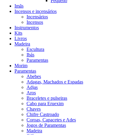
Pequeno
Imãs
Incensos e incensários
Incensários
Incensos
Instrumentos
Kits
Livros
Madeira
Escultura
Ibás
Paramentas
Morim
Paramentas
Abebes
Adagas, Machados e Espadas
Adjas
Aros
Braceletes e pulseiras
Cabo para Eruexim
Chaves
Chifre Castroado
Coroas, Capacetes e Ades
Jogos de Paramentas
Madeira