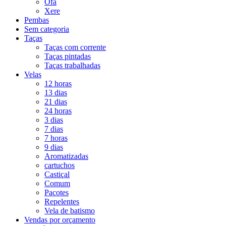
Ofá
Xere
Pembas
Sem categoria
Taças
Taças com corrente
Taças pintadas
Taças trabalhadas
Velas
12 horas
13 dias
21 dias
24 horas
3 dias
7 dias
7 horas
9 dias
Aromatizadas
cartuchos
Castiçal
Comum
Pacotes
Repelentes
Vela de batismo
Vendas por orçamento