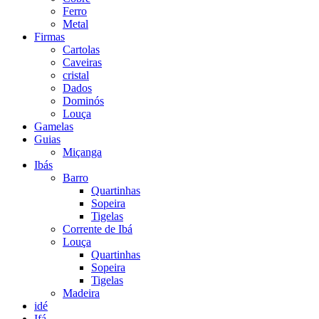
Ferro
Metal
Firmas
Cartolas
Caveiras
cristal
Dados
Dominós
Louça
Gamelas
Guias
Miçanga
Ibás
Barro
Quartinhas
Sopeira
Tigelas
Corrente de Ibá
Louça
Quartinhas
Sopeira
Tigelas
Madeira
idé
Ifá