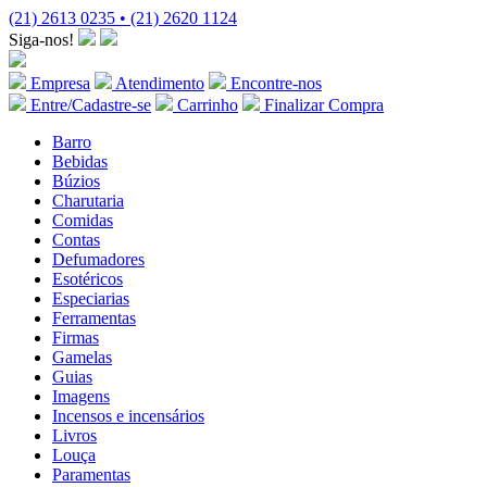
(21) 2613 0235 • (21) 2620 1124
Siga-nos!
Empresa
Atendimento
Encontre-nos
Entre/Cadastre-se
Carrinho
Finalizar Compra
Barro
Bebidas
Búzios
Charutaria
Comidas
Contas
Defumadores
Esotéricos
Especiarias
Ferramentas
Firmas
Gamelas
Guias
Imagens
Incensos e incensários
Livros
Louça
Paramentas