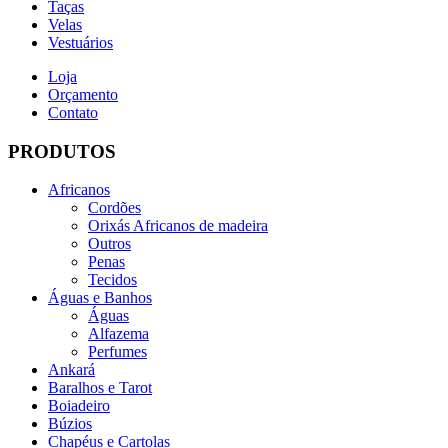
Taças
Velas
Vestuários
Loja
Orçamento
Contato
PRODUTOS
Africanos
Cordões
Orixás Africanos de madeira
Outros
Penas
Tecidos
Águas e Banhos
Águas
Alfazema
Perfumes
Ankará
Baralhos e Tarot
Boiadeiro
Búzios
Chapéus e Cartolas